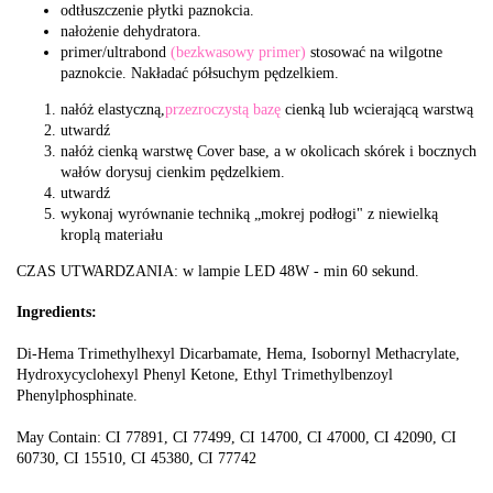
odtłuszczenie płytki paznokcia.
nałożenie dehydratora.
primer/ultrabond
(bezkwasowy primer)
stosować na wilgotne
paznokcie. Nakładać półsuchym pędzelkiem.
nałóż elastyczną,
przezroczystą bazę
cienką lub wcierającą warstwą
utwardź
nałóż cienką warstwę Cover base, a w okolicach skórek i bocznych
wałów dorysuj cienkim pędzelkiem.
utwardź
wykonaj wyrównanie techniką „mokrej podłogi" z niewielką
kroplą materiału
CZAS UTWARDZANIA: w lampie LED 48W - min 60 sekund.
Ingredients:
Di-Hema Trimethylhexyl Dicarbamate, Hema, Isobornyl Methacrylate,
Hydroxycyclohexyl Phenyl Ketone, Ethyl Trimethylbenzoyl
Phenylphosphinate.
May Contain: CI 77891, CI 77499, CI 14700, CI 47000, CI 42090, CI
60730, CI 15510, CI 45380, CI 77742