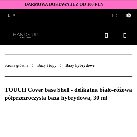
DARMOWA DOSTAWA JUŻ OD 100 PLN
0
Zaloguj się
Zarejestruj się
Dodaj zgłoszenie
Zgody cookies
Strona główna
Bazy i topy
Bazy hybrydowe
TOUCH Cover base Shell - delikatna biało-różowa
półprzezroczysta baza hybrydowa, 30 ml