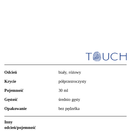
Odcień
biały, różowy
Krycie
półprzezroczysty
Pojemność
30 ml
Gęstość
średnio gęsty
Opakowanie
bez pędzelka
Inny
odcień/pojemność