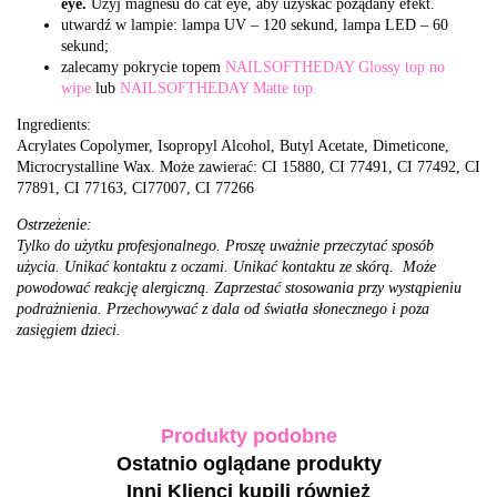
eye.
Użyj magnesu do cat eye, aby uzyskać pożądany efekt.
utwardź w lampie: lampa UV – 120 sekund, lampa LED – 60
sekund;
zalecamy pokrycie topem
NAILSOFTHEDAY Glossy top no
wipe
lub
NAILSOFTHEDAY Matte top.
Ingredients:
Acrylates Copolymer, Isopropyl Alcohol, Butyl Acetate, Dimeticone,
Microcrystalline Wax. Może zawierać: CI 15880, CI 77491, CI 77492, CI
77891, CI 77163, CI77007, CI 77266
Ostrzeżenie:
Tylko do użytku profesjonalnego. Proszę uważnie przeczytać sposób
użycia. Unikać kontaktu z oczami. Unikać kontaktu ze skórą. Może
powodować reakcję alergiczną. Zaprzestać stosowania przy wystąpieniu
podrażnienia. Przechowywać z dala od światła słonecznego i poza
zasięgiem dzieci.
Produkty podobne
Ostatnio oglądane produkty
Inni Klienci kupili również