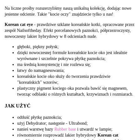
Na liczne prośby rozszerzyliśmy naszą unikalną kolekcję, dodając nowe
jesienne odcienie. Takie "kocie oczy" znajdziecie tylko u nas!
Korean cat eye
- prawdziwe szklane koreańskie kotki, opracowane przez
zespół Nailsoftheday. Efekt porcelanowych paznokci, półprzezroczysty,
nowoczesny lakier hybrydowy w 8 odcieniach nude.
głęboki, piękny połysk;
dzięki nowoczesnej formule koreańskie kocie oko jest idealnie
wyrównane i szczelnie pokrywa płytkę paznokcia;
ma średnią konsystencję i nie rozlewa się;
łatwy do namagnesowania;
koreańskie kocie oko służy do tworzenia prawdziwie
"koreańskich" wzorów;
plastyczny pigment kociego oka pozwala bawić się magnesem,
tworząc odblaski o różnych kształtach, krzywiznach i rozmiarach.
JAK UŻYĆ
odtłuść płytkę paznokcia;
użyj Dehydrator; następnie - Ultrabond;
nanieś warstwę bazy
Rubber base
i utwardź w lampie;
równomiernie rozprowadź lakier hybrydowy
Korean
cat