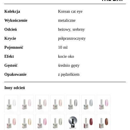
Kolekcja
Korean cat eye
Wykończenie
metaliczne
Odcień
beżowy, srebrny
Krycie
półprzezroczysty
Pojemność
10 ml
Efekt
kocie oko
Gęstość
średnio gęsty
Opakowanie
z pędzelkiem
Inny odcień