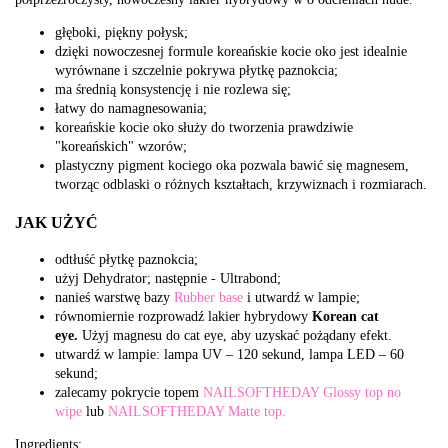
głęboki, piękny połysk;
dzięki nowoczesnej formule koreańskie kocie oko jest idealnie
wyrównane i szczelnie pokrywa płytkę paznokcia;
ma średnią konsystencję i nie rozlewa się;
łatwy do namagnesowania;
koreańskie kocie oko służy do tworzenia prawdziwie
"koreańskich" wzorów;
plastyczny pigment kociego oka pozwala bawić się magnesem,
tworząc odblaski o różnych kształtach, krzywiznach i rozmiarach.
JAK UŻYĆ
odtłuść płytkę paznokcia;
użyj Dehydrator; następnie - Ultrabond;
nanieś warstwę bazy
Rubber base
i utwardź w lampie;
równomiernie rozprowadź lakier hybrydowy
Korean
cat
eye.
Użyj magnesu do cat eye, aby uzyskać pożądany efekt.
utwardź w lampie: lampa UV – 120 sekund, lampa LED – 60
sekund;
zalecamy pokrycie topem
NAILSOFTHEDAY Glossy top no
wipe
lub
NAILSOFTHEDAY Matte top.
Ingredients: