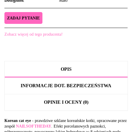
Dostępność
Mało
ZADAJ PYTANIE
Zobacz więcej od tego producenta!
OPIS
INFORMACJE DOT. BEZPIECZEŃSTWA
OPINIE I OCENY (0)
Korean cat eye
- prawdziwe szklane koreańskie kotki, opracowane przez
zespół
NAILSOFTHEDAY
. Efekt porcelanowych paznokci,
półprzezroczysty, nowoczesny lakier hybrydowy w 8 odcieniach nude.