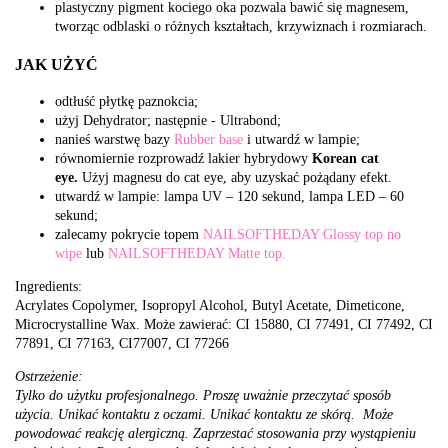
plastyczny pigment kociego oka pozwala bawić się magnesem,
tworząc odblaski o różnych kształtach, krzywiznach i rozmiarach.
JAK UŻYĆ
odtłuść płytkę paznokcia;
użyj Dehydrator; następnie - Ultrabond;
nanieś warstwę bazy
Rubber base
i utwardź w lampie;
równomiernie rozprowadź lakier hybrydowy
Korean
cat
eye.
Użyj magnesu do cat eye, aby uzyskać pożądany efekt.
utwardź w lampie: lampa UV – 120 sekund, lampa LED – 60
sekund;
zalecamy pokrycie topem
NAILSOFTHEDAY Glossy top no
wipe
lub
NAILSOFTHEDAY Matte top.
Ingredients:
Acrylates Copolymer, Isopropyl Alcohol, Butyl Acetate, Dimeticone,
Microcrystalline Wax. Może zawierać: CI 15880, CI 77491, CI 77492, CI
77891, CI 77163, CI77007, CI 77266
Ostrzeżenie:
Tylko do użytku profesjonalnego. Proszę uważnie przeczytać sposób
użycia. Unikać kontaktu z oczami. Unikać kontaktu ze skórą. Może
powodować reakcję alergiczną. Zaprzestać stosowania przy wystąpieniu