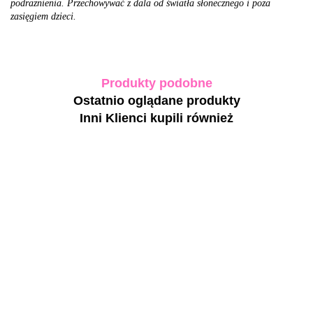
podrażnienia. Przechowywać z dala od światła słonecznego i poza
zasięgiem dzieci.
Produkty podobne
Ostatnio oglądane produkty
Inni Klienci kupili również
BIBLIOTEKA
BIBLIOTEKA
BIBLIOTEKA
BIBLIOTEKA
Cat Eye Gel
Cat Eye Gel
NIGHT
Cat Eye Gel
Polish 14
Polish 15
RAYS Gel
Polish 19
Comet, 10 ml -
Nebula, 10 ml
Polish
Peach, 10 ml -
49.20
49.20
393.60
49.20
chłodny
- różowy lakier
collection 01-
brzoskwiniowy
liliowy lakier
hybrydowy z
08, 10 ml -
lakier