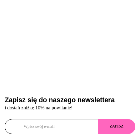
hybrydowy z
efektem
zestaw
hybrydowy z
efektem
„kociego oka”
lakierów
efektem
„kociego oka”
hybrydowych
„kociego oka”
z efektem
„kocie oko”
Zapisz się do naszego newslettera
i dostań zniżkę 10% na powitanie!