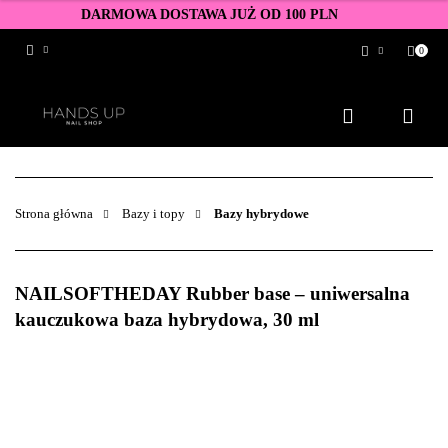
DARMOWA DOSTAWA JUŻ OD 100 PLN
0
Zaloguj się
Zarejestruj się
Dodaj zgłoszenie
Zgody cookies
Strona główna
Bazy i topy
Bazy hybrydowe
NAILSOFTHEDAY Rubber base – uniwersalna
kauczukowa baza hybrydowa, 30 ml