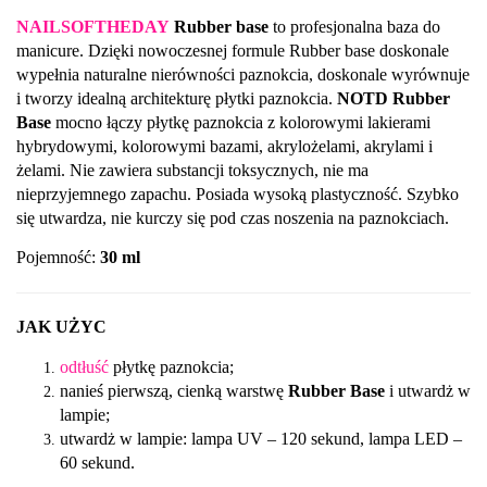
NAILSOFTHEDAY
Rubber base
to profesjonalna baza do
manicure. Dzięki nowoczesnej formule Rubber base doskonale
wypełnia naturalne nierówności paznokcia, doskonale wyrównuje
i tworzy idealną architekturę płytki paznokcia.
NOTD Rubber
Base
mocno łączy płytkę paznokcia z kolorowymi lakierami
hybrydowymi, kolorowymi bazami, akrylożelami, akrylami i
żelami. Nie zawiera substancji toksycznych, nie ma
nieprzyjemnego zapachu. Posiada wysoką plastyczność. Szybko
się utwardza, nie kurczy się pod czas noszenia na paznokciach.
Pojemność:
30 ml
JAK UŻYC
odtłuść
płytkę paznokcia;
nanieś pierwszą, cienką warstwę
Rubber Base
i utwardż w
lampie;
utwardż w lampie: lampa UV – 120 sekund, lampa LED –
60 sekund.