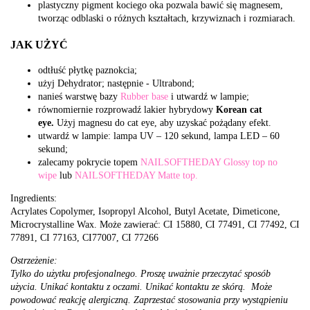
plastyczny pigment kociego oka pozwala bawić się magnesem,
tworząc odblaski o różnych kształtach, krzywiznach i rozmiarach.
JAK UŻYĆ
odtłuść płytkę paznokcia;
użyj Dehydrator; następnie - Ultrabond;
nanieś warstwę bazy
Rubber base
i utwardź w lampie;
równomiernie rozprowadź lakier hybrydowy
Korean
cat
eye.
Użyj magnesu do cat eye, aby uzyskać pożądany efekt.
utwardź w lampie: lampa UV – 120 sekund, lampa LED – 60
sekund;
zalecamy pokrycie topem
NAILSOFTHEDAY Glossy top no
wipe
lub
NAILSOFTHEDAY Matte top.
Ingredients:
Acrylates Copolymer, Isopropyl Alcohol, Butyl Acetate, Dimeticone,
Microcrystalline Wax. Może zawierać: CI 15880, CI 77491, CI 77492, CI
77891, CI 77163, CI77007, CI 77266
Ostrzeżenie:
Tylko do użytku profesjonalnego. Proszę uważnie przeczytać sposób
użycia. Unikać kontaktu z oczami. Unikać kontaktu ze skórą. Może
powodować reakcję alergiczną. Zaprzestać stosowania przy wystąpieniu