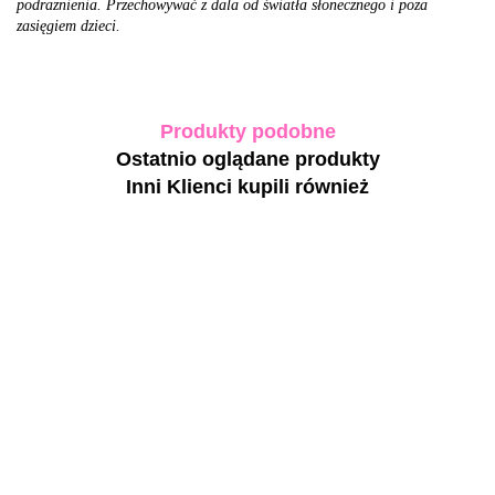
podrażnienia. Przechowywać z dala od światła słonecznego i poza
zasięgiem dzieci.
Produkty podobne
Ostatnio oglądane produkty
Inni Klienci kupili również
-30%
DNKa' Gel
Polish
BIBLIOTEKA
TOUCH Cover
Color
Cat Eye Gel
base Natural -
Bohemian
Polish 15
28.14
NAILSOFTHEDAY
jasno-bezowa
Cat Eye
Nebula, 10 ml
Adele 153 Gel
40.20
49.20
półprzezroczysta
#0022 -
90.00
- różowy lakier
Polish - czerwony
baza
różowy
hybrydowy z
lakier hybrydowy z
43.20
hybrydowa, 30