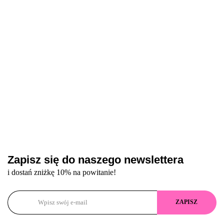
lakier
efektem
delikatną drobinką,
ml
hybrydowy
„kociego oka”
10 ml
z efektem
"kociego
oka", 12 ml
Zapisz się do naszego newslettera
i dostań zniżkę 10% na powitanie!