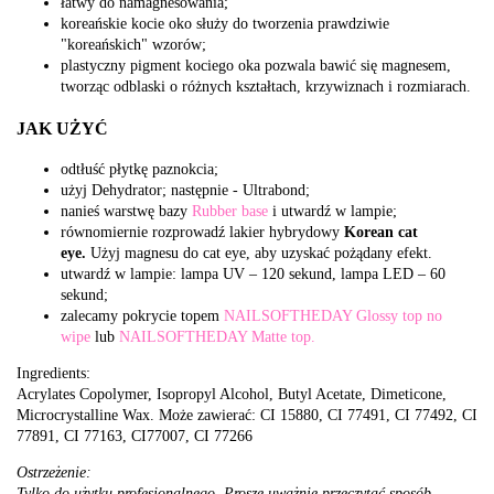
łatwy do namagnesowania;
koreańskie kocie oko służy do tworzenia prawdziwie
"koreańskich" wzorów;
plastyczny pigment kociego oka pozwala bawić się magnesem,
tworząc odblaski o różnych kształtach, krzywiznach i rozmiarach.
JAK UŻYĆ
odtłuść płytkę paznokcia;
użyj Dehydrator; następnie - Ultrabond;
nanieś warstwę bazy
Rubber base
i utwardź w lampie;
równomiernie rozprowadź lakier hybrydowy
Korean
cat
eye.
Użyj magnesu do cat eye, aby uzyskać pożądany efekt.
utwardź w lampie: lampa UV – 120 sekund, lampa LED – 60
sekund;
zalecamy pokrycie topem
NAILSOFTHEDAY Glossy top no
wipe
lub
NAILSOFTHEDAY Matte top.
Ingredients:
Acrylates Copolymer, Isopropyl Alcohol, Butyl Acetate, Dimeticone,
Microcrystalline Wax. Może zawierać: CI 15880, CI 77491, CI 77492, CI
77891, CI 77163, CI77007, CI 77266
Ostrzeżenie:
Tylko do użytku profesjonalnego. Proszę uważnie przeczytać sposób