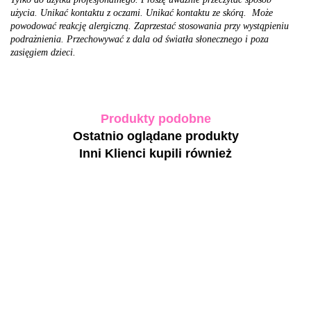
użycia. Unikać kontaktu z oczami. Unikać kontaktu ze skórą. Może
powodować reakcję alergiczną. Zaprzestać stosowania przy wystąpieniu
podrażnienia. Przechowywać z dala od światła słonecznego i poza
zasięgiem dzieci.
Produkty podobne
Ostatnio oglądane produkty
Inni Klienci kupili również
BIBLIOTEKA
BIBLIOTEKA
BIBLIOTEKA
BIBLIOTEKA
Cat Eye Gel
Cat Eye Gel
Cat Eye Gel
Cat Eye Gel
Polish 15
Polish 16
Polish 27
Polish 19