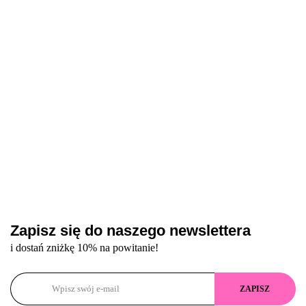
Nebula, 10 ml
Eclipse, 10 ml
Frost, 10 ml -
Peach, 10 ml -
49.20
49.20
49.20
49.20
- różowy lakier
- szarobeżowy
różowo-
brzoskwiniowy
hybrydowy z
lakier
beżowy lakier
lakier
efektem
hybrydowy z
hybrydowy z
hybrydowy z
„kociego oka”
efektem
efektem
efektem
„kociego oka”
„kociego oka”
„kociego oka”
Zapisz się do naszego newslettera
i dostań zniżkę 10% na powitanie!