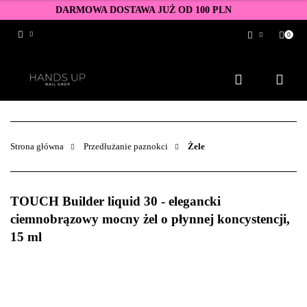
DARMOWA DOSTAWA JUŻ OD 100 PLN
0
Zaloguj się
Zarejestruj się
Dodaj zgłoszenie
Zgody cookies
Strona główna
Przedłużanie paznokci
Żele
TOUCH Builder liquid 30 - elegancki
ciemnobrązowy mocny żel o płynnej koncystencji,
15 ml