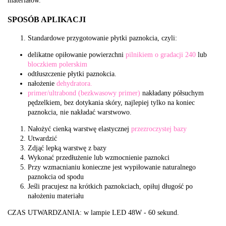
materiałów.
SPOSÓB APLIKACJI
Standardowe przygotowanie płytki paznokcia, czyli:
delikatne opiłowanie powierzchni
pilnikiem o gradacji 240
lub
bloczkiem polerskim
odtłuszczenie płytki paznokcia.
nałożenie
dehydratora.
primer/ultrabond (bezkwasowy primer)
nakładany półsuchym
pędzelkiem, bez dotykania skóry, najlepiej tylko na koniec
paznokcia, nie nakładać warstwowo.
Nałożyć cienką warstwę elastycznej
przezroczystej bazy
Utwardzić
Zdjąć lepką warstwę z bazy
Wykonać przedłużenie lub wzmocnienie paznokci
Przy wzmacnianiu konieczne jest wypiłowanie naturalnego
paznokcia od spodu
Jeśli pracujesz na krótkich paznokciach, opiłuj długość po
nałożeniu materiału
CZAS UTWARDZANIA: w lampie LED 48W - 60 sekund.