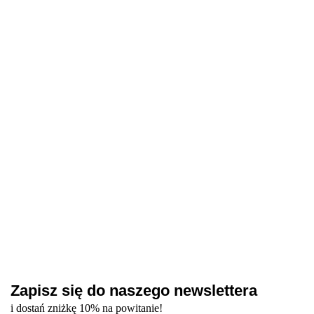
Gel Polish 08
Gel Polish 40
MONO
Bark, 10 ml -
Oak, 10 ml -
BROWN Gel
NAILSOFTHEDA
lakier
lakier
Polish
Bottle gel 20 -
41.00
41.00
328.00
hybrydowy
hybrydowy
Collection 33-
brązowo-fioletowy
(bardzo
(ciemny brąz)
40, 10 ml -
żel do wzmocnienia 
30.24
ciemny,
zestaw
naprawy, 10 ml
43.20
chłodny brąz)
lakierów
hybrydowych
Zapisz się do naszego newslettera
i dostań zniżkę 10% na powitanie!