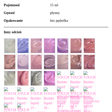
Pojemność
15 ml
Gęstość
płynny
Opakowanie
bez pędzelka
Inny odcień