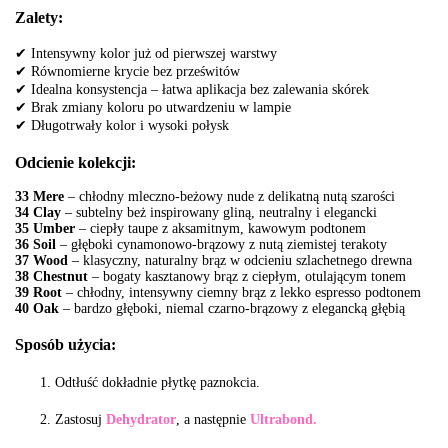
Zalety:
✔ Intensywny kolor już od pierwszej warstwy
✔ Równomierne krycie bez prześwitów
✔ Idealna konsystencja – łatwa aplikacja bez zalewania skórek
✔ Brak zmiany koloru po utwardzeniu w lampie
✔ Długotrwały kolor i wysoki połysk
Odcienie kolekcji:
33 Mere
– chłodny mleczno-beżowy nude z delikatną nutą szarości
34 Clay
– subtelny beż inspirowany gliną, neutralny i elegancki
35 Umber
– ciepły taupe z aksamitnym, kawowym podtonem
36 Soil
– głęboki cynamonowo-brązowy z nutą ziemistej terakoty
37 Wood
– klasyczny, naturalny brąz w odcieniu szlachetnego drewna
38 Chestnut
– bogaty kasztanowy brąz z ciepłym, otulającym tonem
39 Root
– chłodny, intensywny ciemny brąz z lekko espresso podtonem
40 Oak
– bardzo głęboki, niemal czarno-brązowy z elegancką głębią
Sposób użycia:
Odtłuść dokładnie płytkę paznokcia.
Zastosuj
Dehydrator
, a następnie
Ultrabond.