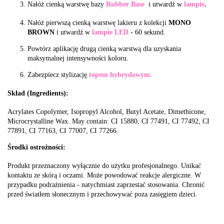
Nałóż cienką warstwę bazy
Rubber Base
i utwardź w
lampie
.
Nałóż pierwszą cienką warstwę lakieru z kolekcji
MONO
BROWN
i utwardź w
lampie LED
- 60 sekund.
Powtórz aplikację drugą cienką warstwą dla uzyskania
maksymalnej intensywności koloru.
Zabezpiecz stylizację
topem hybrydowym.
Skład (Ingredients):
Acrylates Copolymer, Isopropyl Alcohol, Butyl Acetate, Dimethicone,
Microcrystalline Wax. May contain: CI 15880, CI 77491, CI 77492, CI
77891, CI 77163, CI 77007, CI 77266.
Środki ostrożności:
Produkt przeznaczony wyłącznie do użytku profesjonalnego. Unikać
kontaktu ze skórą i oczami. Może powodować reakcje alergiczne. W
przypadku podrażnienia - natychmiast zaprzestać stosowania. Chronić
przed światłem słonecznym i przechowywać poza zasięgiem dzieci.