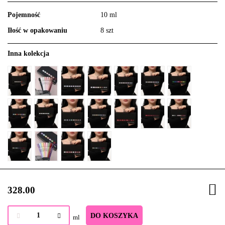
Pojemność
10 ml
Iłość w opakowaniu
8 szt
Inna kolekcja
328.00
DO KOSZYKA
ml