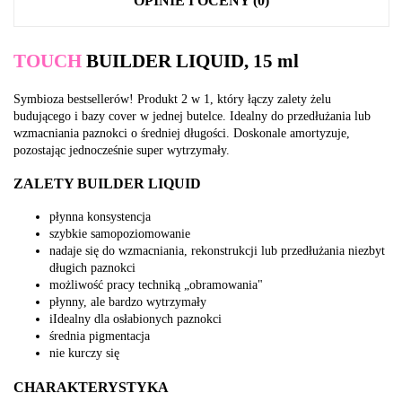
OPINIE I OCENY (0)
TOUCH
BUILDER LIQUID, 15 ml
Symbioza bestsellerów! Produkt 2 w 1, który łączy zalety żelu
budującego i bazy cover w jednej butelce. Idealny do przedłużania lub
wzmacniania paznokci o średniej długości. Doskonale amortyzuje,
pozostając jednocześnie super wytrzymały.
ZALETY BUILDER LIQUID
płynna konsystencja
szybkie samopoziomowanie
nadaje się do wzmacniania, rekonstrukcji lub przedłużania niezbyt
długich paznokci
możliwość pracy techniką „obramowania"
płynny, ale bardzo wytrzymały
iIdealny dla osłabionych paznokci
średnia pigmentacja
nie kurczy się
CHARAKTERYSTYKA