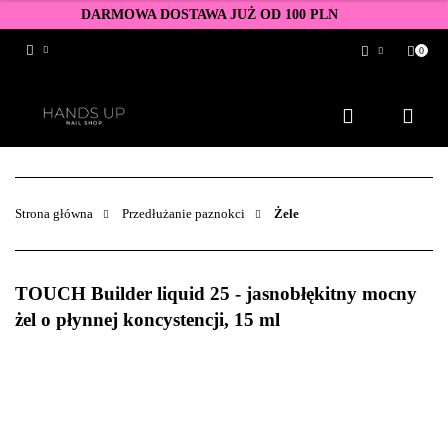
DARMOWA DOSTAWA JUŻ OD 100 PLN
0
Zaloguj się
Zarejestruj się
Dodaj zgłoszenie
Zgody cookies
Strona główna
Przedłużanie paznokci
Żele
TOUCH Builder liquid 25 - jasnobłękitny mocny
żel o płynnej koncystencji, 15 ml