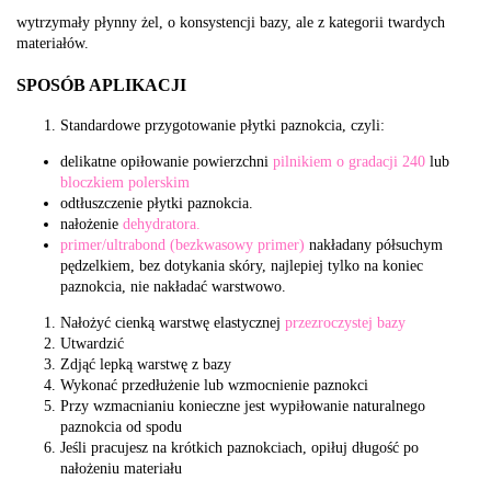
wytrzymały płynny żel, o konsystencji bazy, ale z kategorii twardych
materiałów.
SPOSÓB APLIKACJI
Standardowe przygotowanie płytki paznokcia, czyli:
delikatne opiłowanie powierzchni
pilnikiem o gradacji 240
lub
bloczkiem polerskim
odtłuszczenie płytki paznokcia.
nałożenie
dehydratora.
primer/ultrabond (bezkwasowy primer)
nakładany półsuchym
pędzelkiem, bez dotykania skóry, najlepiej tylko na koniec
paznokcia, nie nakładać warstwowo.
Nałożyć cienką warstwę elastycznej
przezroczystej bazy
Utwardzić
Zdjąć lepką warstwę z bazy
Wykonać przedłużenie lub wzmocnienie paznokci
Przy wzmacnianiu konieczne jest wypiłowanie naturalnego
paznokcia od spodu
Jeśli pracujesz na krótkich paznokciach, opiłuj długość po
nałożeniu materiału