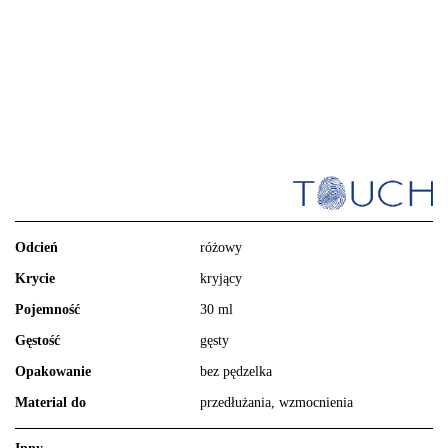
Odcień
różowy
Krycie
kryjący
Pojemność
30 ml
Gęstość
gęsty
Opakowanie
bez pędzelka
Material do
przedłużania, wzmocnienia