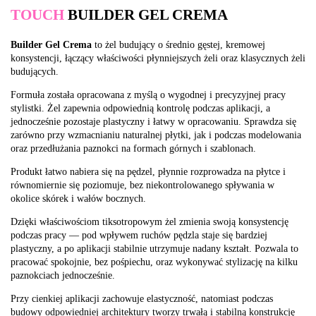
TOUCH
BUILDER GEL CREMA
Builder Gel Crema
to żel budujący o średnio gęstej, kremowej
konsystencji, łączący właściwości płynniejszych żeli oraz klasycznych żeli
budujących.
Formuła została opracowana z myślą o wygodnej i precyzyjnej pracy
stylistki. Żel zapewnia odpowiednią kontrolę podczas aplikacji, a
jednocześnie pozostaje plastyczny i łatwy w opracowaniu. Sprawdza się
zarówno przy wzmacnianiu naturalnej płytki, jak i podczas modelowania
oraz przedłużania paznokci na formach górnych i szablonach.
Produkt łatwo nabiera się na pędzel, płynnie rozprowadza na płytce i
równomiernie się poziomuje, bez niekontrolowanego spływania w
okolice skórek i wałów bocznych.
Dzięki właściwościom tiksotropowym żel zmienia swoją konsystencję
podczas pracy — pod wpływem ruchów pędzla staje się bardziej
plastyczny, a po aplikacji stabilnie utrzymuje nadany kształt. Pozwala to
pracować spokojnie, bez pośpiechu, oraz wykonywać stylizację na kilku
paznokciach jednocześnie.
Przy cienkiej aplikacji zachowuje elastyczność, natomiast podczas
budowy odpowiedniej architektury tworzy trwałą i stabilną konstrukcję