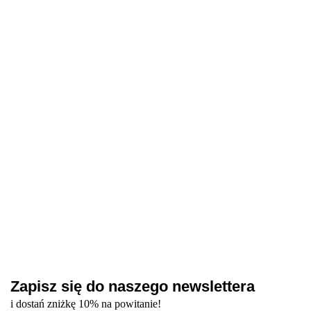
Bottle gel 05
Builder gel 05
Builder gel 05
Builder gel 19
Rosy -
Bloom -
Bloom -
Bloom Luster -
jasnoróżowy
różowy żel
różowy żel
różowy żel
47.30
70.50
106.20
106.20
żel do
budujący, 15
budujący, 30
budujący z
wzmocnienia
ml
ml
delikatnymi
paznokci, 10
drobinkami, 30
ml
ml
Zapisz się do naszego newslettera
i dostań zniżkę 10% na powitanie!