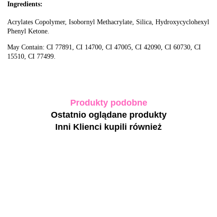
Ingredients:
Acrylates Copolymer, Isobornyl Methacrylate, Silica, Hydroxycyclohexyl
Phenyl Ketone.
May Contain: CI 77891, CI 14700, CI 47005, CI 42090, CI 60730, CI
15510, CI 77499.
Produkty podobne
Ostatnio oglądane produkty
Inni Klienci kupili również
-30%
F.O.X
Jelly gel
Cover