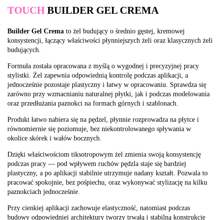
TOUCH
BUILDER GEL CREMA
Builder Gel Crema
to żel budujący o średnio gęstej, kremowej
konsystencji, łączący właściwości płynniejszych żeli oraz klasycznych żeli
budujących.
Formuła została opracowana z myślą o wygodnej i precyzyjnej pracy
stylistki. Żel zapewnia odpowiednią kontrolę podczas aplikacji, a
jednocześnie pozostaje plastyczny i łatwy w opracowaniu. Sprawdza się
zarówno przy wzmacnianiu naturalnej płytki, jak i podczas modelowania
oraz przedłużania paznokci na formach górnych i szablonach.
Produkt łatwo nabiera się na pędzel, płynnie rozprowadza na płytce i
równomiernie się poziomuje, bez niekontrolowanego spływania w
okolice skórek i wałów bocznych.
Dzięki właściwościom tiksotropowym żel zmienia swoją konsystencję
podczas pracy — pod wpływem ruchów pędzla staje się bardziej
plastyczny, a po aplikacji stabilnie utrzymuje nadany kształt. Pozwala to
pracować spokojnie, bez pośpiechu, oraz wykonywać stylizację na kilku
paznokciach jednocześnie.
Przy cienkiej aplikacji zachowuje elastyczność, natomiast podczas
budowy odpowiedniej architektury tworzy trwałą i stabilną konstrukcję