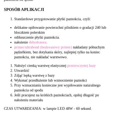
SPOSÓB APLIKACJI
Standardowe przygotowanie płytki paznokcia, czyli:
delikatne opiłowanie powierzchni pilnikiem o gradacji 240 lub
bloczkiem polerskim
odtłuszczenie płytki paznokcia.
nałożenie
dehydratora
.
primer/ultrabond (bezkwasowy primer)
nakładany półsuchym
pędzelkiem, bez dotykania skóry, najlepiej tylko na koniec
paznokcia, nie nakładać warstwowo.
Nałożyć cienką warstwę elastycznej
przezroczystej bazy
Utwardzić
Zdjąć lepką warstwę z bazy
Wykonać przedłużenie lub wzmocnienie paznokci
Przy wzmacnianiu konieczne jest wypiłowanie naturalnego
paznokcia od spodu
Jeśli pracujesz na krótkich paznokciach, opiłuj długość po
nałożeniu materiału
CZAS UTWARDZANIA: w lampie LED 48W - 60 sekund.