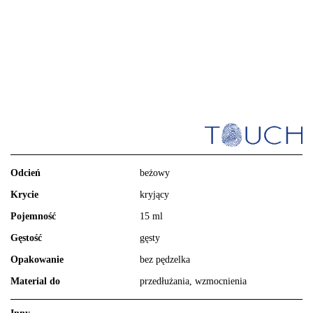
Odcień
beżowy
Krycie
kryjący
Pojemność
15 ml
Gęstość
gęsty
Opakowanie
bez pędzelka
Material do
przedłużania, wzmocnienia