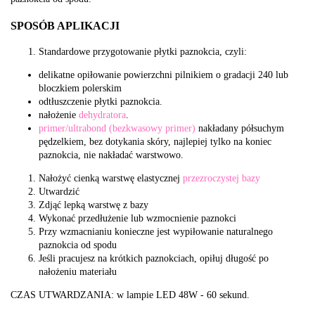
SPOSÓB APLIKACJI
Standardowe przygotowanie płytki paznokcia, czyli:
delikatne opiłowanie powierzchni pilnikiem o gradacji 240 lub
bloczkiem polerskim
odtłuszczenie płytki paznokcia.
nałożenie
dehydratora
.
primer/ultrabond (bezkwasowy primer)
nakładany półsuchym
pędzelkiem, bez dotykania skóry, najlepiej tylko na koniec
paznokcia, nie nakładać warstwowo.
Nałożyć cienką warstwę elastycznej
przezroczystej bazy
Utwardzić
Zdjąć lepką warstwę z bazy
Wykonać przedłużenie lub wzmocnienie paznokci
Przy wzmacnianiu konieczne jest wypiłowanie naturalnego
paznokcia od spodu
Jeśli pracujesz na krótkich paznokciach, opiłuj długość po
nałożeniu materiału
CZAS UTWARDZANIA: w lampie LED 48W - 60 sekund.