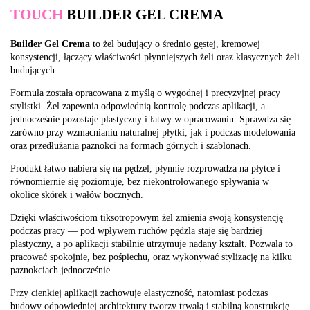
TOUCH
BUILDER GEL CREMA
Builder Gel Crema
to żel budujący o średnio gęstej, kremowej
konsystencji, łączący właściwości płynniejszych żeli oraz klasycznych żeli
budujących.
Formuła została opracowana z myślą o wygodnej i precyzyjnej pracy
stylistki. Żel zapewnia odpowiednią kontrolę podczas aplikacji, a
jednocześnie pozostaje plastyczny i łatwy w opracowaniu. Sprawdza się
zarówno przy wzmacnianiu naturalnej płytki, jak i podczas modelowania
oraz przedłużania paznokci na formach górnych i szablonach.
Produkt łatwo nabiera się na pędzel, płynnie rozprowadza na płytce i
równomiernie się poziomuje, bez niekontrolowanego spływania w
okolice skórek i wałów bocznych.
Dzięki właściwościom tiksotropowym żel zmienia swoją konsystencję
podczas pracy — pod wpływem ruchów pędzla staje się bardziej
plastyczny, a po aplikacji stabilnie utrzymuje nadany kształt. Pozwala to
pracować spokojnie, bez pośpiechu, oraz wykonywać stylizację na kilku
paznokciach jednocześnie.
Przy cienkiej aplikacji zachowuje elastyczność, natomiast podczas
budowy odpowiedniej architektury tworzy trwałą i stabilną konstrukcję