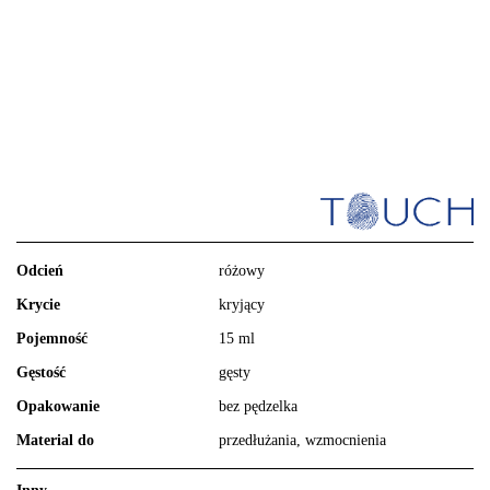
Odcień
różowy
Krycie
kryjący
Pojemność
15 ml
Gęstość
gęsty
Opakowanie
bez pędzelka
Material do
przedłużania, wzmocnienia