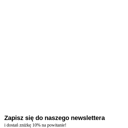
Party 001 -
White,
61.50
mleczny
15 ml -
35.20
NAILSOFTHEDAY
NAILSOFTHEDAY
lakier
mleczny
Bottle gel 23 -
Builder gel 02 -
hybrydowy
żel-
mleczny żel do
mleczny żel
z delikatną
galaretka
wzmocnienia
budujący, 15 ml
43.20
55.80
drobinką, 7
paznokci, 10 ml
ml
Zapisz się do naszego newslettera
i dostań zniżkę 10% na powitanie!