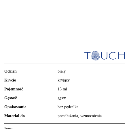
Odcień
biały
Krycie
kryjący
Pojemność
15 ml
Gęstość
gęsty
Opakowanie
bez pędzelka
Material do
przedłużania, wzmocnienia