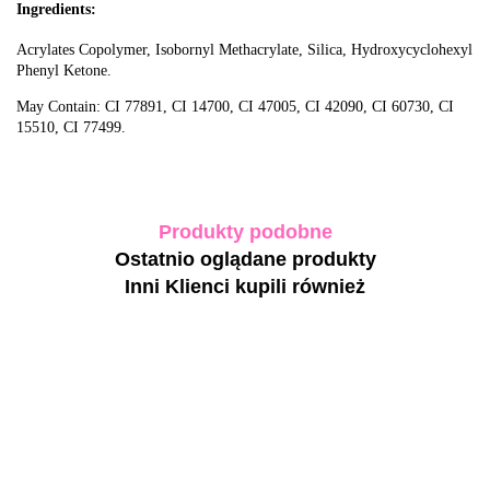
Ingredients:
Acrylates Copolymer, Isobornyl Methacrylate, Silica, Hydroxycyclohexyl
Phenyl Ketone.
May Contain: CI 77891, CI 14700, CI 47005, CI 42090, CI 60730, CI
15510, CI 77499.
Produkty podobne
Ostatnio oglądane produkty
Inni Klienci kupili również
DNKa'
F.O.X gel
Jelly Gel
polish
#0007