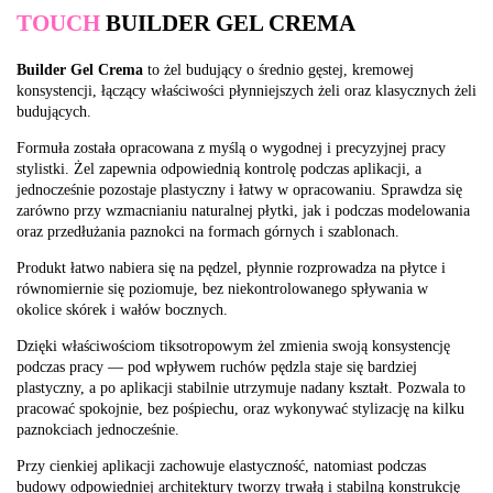
TOUCH
BUILDER GEL CREMA
Builder Gel Crema
to żel budujący o średnio gęstej, kremowej
konsystencji, łączący właściwości płynniejszych żeli oraz klasycznych żeli
budujących.
Formuła została opracowana z myślą o wygodnej i precyzyjnej pracy
stylistki. Żel zapewnia odpowiednią kontrolę podczas aplikacji, a
jednocześnie pozostaje plastyczny i łatwy w opracowaniu. Sprawdza się
zarówno przy wzmacnianiu naturalnej płytki, jak i podczas modelowania
oraz przedłużania paznokci na formach górnych i szablonach.
Produkt łatwo nabiera się na pędzel, płynnie rozprowadza na płytce i
równomiernie się poziomuje, bez niekontrolowanego spływania w
okolice skórek i wałów bocznych.
Dzięki właściwościom tiksotropowym żel zmienia swoją konsystencję
podczas pracy — pod wpływem ruchów pędzla staje się bardziej
plastyczny, a po aplikacji stabilnie utrzymuje nadany kształt. Pozwala to
pracować spokojnie, bez pośpiechu, oraz wykonywać stylizację na kilku
paznokciach jednocześnie.
Przy cienkiej aplikacji zachowuje elastyczność, natomiast podczas
budowy odpowiedniej architektury tworzy trwałą i stabilną konstrukcję