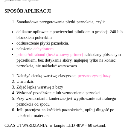
SPOSÓB APLIKACJI
Standardowe przygotowanie płytki paznokcia, czyli:
delikatne opiłowanie powierzchni pilnikiem o gradacji 240 lub
bloczkiem polerskim
odtłuszczenie płytki paznokcia.
nałożenie
dehydratora
.
primer/ultrabond (bezkwasowy primer)
nakładany półsuchym
pędzelkiem, bez dotykania skóry, najlepiej tylko na koniec
paznokcia, nie nakładać warstwowo.
Nałożyć cienką warstwę elastycznej
przezroczystej bazy
Utwardzić
Zdjąć lepką warstwę z bazy
Wykonać przedłużenie lub wzmocnienie paznokci
Przy wzmacnianiu konieczne jest wypiłowanie naturalnego
paznokcia od spodu
Jeśli pracujesz na krótkich paznokciach, opiłuj długość po
nałożeniu materiału
CZAS UTWARDZANIA: w lampie LED 48W - 60 sekund.