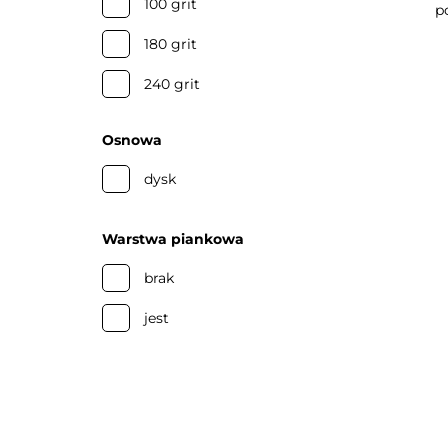
100 grit
p
180 grit
240 grit
Osnowa
dysk
Warstwa piankowa
brak
jest