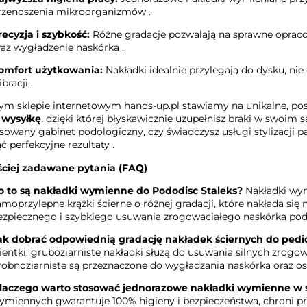
rzenoszenia mikroorganizmów
.
recyzja i szybkość:
Różne gradacje pozwalają na sprawne oprac
raz wygładzenie naskórka
.
omfort użytkowania:
Nakładki idealnie przylegają do dysku, nie 
bracji
.
m sklepie internetowym hands-up.pl stawiamy na unikalne, posz
 wysyłkę
, dzięki której błyskawicznie uzupełnisz braki w swoim s
owany gabinet podologiczny, czy świadczysz usługi stylizacji p
ć perfekcyjne rezultaty
.
ściej zadawane pytania (FAQ)
o to są nakładki wymienne do Pododisc Staleks?
Nakładki wym
amoprzylepne krążki ścierne o różnej gradacji, które nakłada się
ezpiecznego i szybkiego usuwania zrogowaciałego naskórka pod
ak dobrać odpowiednią gradację nakładek ściernych do pedi
lientki: gruboziarniste nakładki służą do usuwania silnych zrogow
robnoziarniste są przeznaczone do wygładzania naskórka oraz o
laczego warto stosować jednorazowe nakładki wymienne w s
ymiennych gwarantuje 100% higieny i bezpieczeństwa, chroni prze