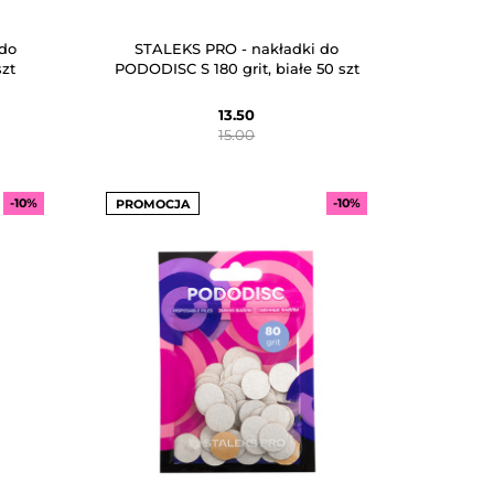
do
STALEKS PRO - nakładki do
szt
PODODISC S 180 grit, białe 50 szt
13.50
15.00
-10%
-10%
PROMOCJA