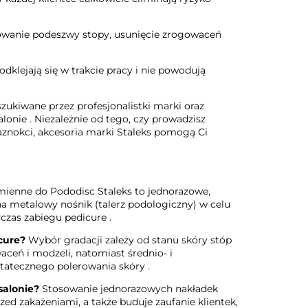
owanie podeszwy stopy, usunięcie zrogowaceń
odklejają się w trakcie pracy i nie powodują
ukiwane przez profesjonalistki marki oraz
alonie
. Niezależnie od tego, czy prowadzisz
aznokci, akcesoria marki Staleks pomogą Ci
ienne do Pododisc Staleks to jednorazowe,
 na metalowy nośnik (talerz podologiczny) w celu
czas zabiegu pedicure
.
cure?
Wybór gradacji zależy od stanu skóry stóp
aceń i modzeli, natomiast średnio- i
statecznego polerowania skóry
.
alonie?
Stosowanie jednorazowych nakładek
d zakażeniami, a także buduje zaufanie klientek,