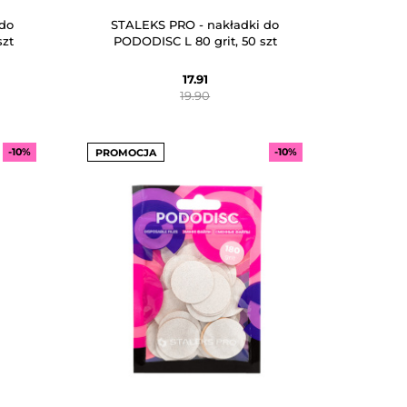
do
STALEKS PRO - nakładki do
szt
PODODISC L 80 grit, 50 szt
17.91
19.90
-10%
-10%
PROMOCJA