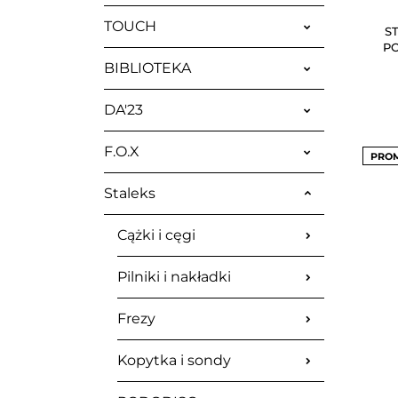
TOUCH
S
PO
BIBLIOTEKA
DA'23
F.O.X
PRO
Staleks
Cążki i cęgi
Pilniki i nakładki
Frezy
Kopytka i sondy