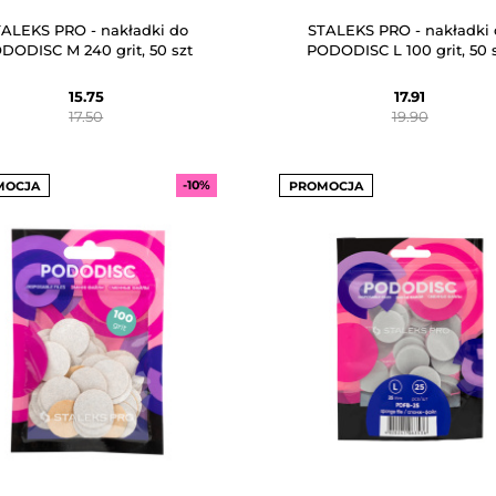
TALEKS PRO - nakładki do
STALEKS PRO - nakładki 
DODISC M 240 grit, 50 szt
PODODISC L 100 grit, 50 
15.75
17.91
17.50
19.90
-10%
MOCJA
PROMOCJA