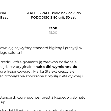
erki
STALEKS PRO - białe nakładki do
5 szt
PODODISC S 80 grit, 50 szt
13.50
15.00
ewniają najwyższy standard higieny i precyzji w
jego salonu
!
rzędzi, które gwarantują zarówno doskonałe
znajdziesz oryginalne
nakładki wymienne do
ure frezarkowego
. Marka Staleks cieszy się
c rozwiązania stworzone z myślą o efektywnej i
tandard, który podnosi prestiż każdego gabinetu
są:
każdej klientce całkowicie eliminują ryzyko