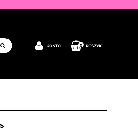
Y
0
KONTO
KOSZYK
Zaloguj się
Zarejestruj się
JEDNORAZOWE
PROMOCJE
PŁYNY
Dodaj zgłoszenie
Zgody cookies
PRODUCENCI
KONTAKT
s