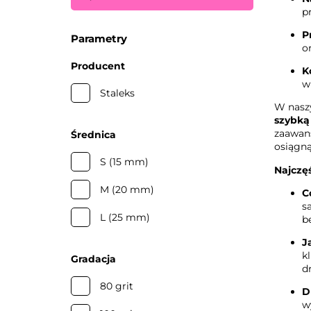
p
P
Parametry
o
Producent
K
wi
Staleks
W naszy
szybką
zaawans
Średnica
osiągną
S (15 mm)
Najczę
M (20 mm)
C
s
L (25 mm)
b
J
k
Gradacja
d
80 grit
D
w