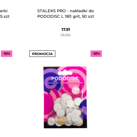
erki
STALEKS PRO - nakładki do
5 szt
PODODISC L 180 grit, 50 szt
17.91
19.90
-10%
-10%
PROMOCJA