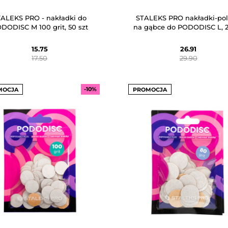
TALEKS PRO - nakładki do
STALEKS PRO nakładki-pol
DODISC M 100 grit, 50 szt
na gąbce do PODODISC L, 2
15.75
26.91
17.50
29.90
-10%
MOCJA
PROMOCJA