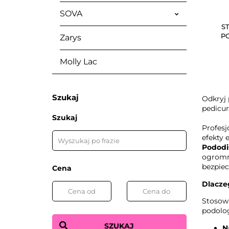
SOVA
S
PO
Zarys
Molly Lac
Szukaj
Odkryj 
pedicur
Szukaj
Profesj
efekty 
Pododi
ogromny
bezpiec
Cena
Dlacze
Stosowa
podolo
SZUKAJ
N