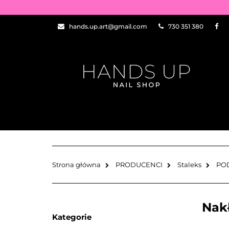
WSZYSTKIE PRO
hands.up.art@gmail.com
730 351 380
PRZEDŁUŻANIE P
ZDOBIENIA
NEW OF THE WEE
WSZYSTKIE PRODUKTY
BAZY I TOPY
ZDOBIENIA
PĘDZELKI
Strona główna
PRODUCENCI
Staleks
PO
Nak
Kategorie