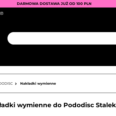
DARMOWA DOSTAWA JUŻ OD 100 PLN
DUKTY
BAZY I TOPY
LAKIERY HYBRYDOWE
AZNOKCI
JEDNORAZOWE
PROMOCJE
PŁYN
PĘDZELKI
FREZY
AKCESORIA
NOWOŚCI
K
PRODUCENCI
KONTAKT
LAKIERY HYBRYDOWE
PRZEDŁUŻANIE PAZNOKCI
FREZY
AKCESORIA
NOWOŚCI
NEW OF THE WEEK
DODISC
Nakładki wymienne
ładki wymienne do Pododisc Stalek