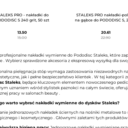
TALEKS PRO - nakładki do
STALEKS PRO nakładki-pol
DODISC S 240 grit, 50 szt
na gąbce do PODODISC S, 2
13.50
20.61
15.00
22.90
profesjonalne nakładki wymienne do Pododisc Staleks, które zap
e
. Wybierz sprawdzone akcesoria z ekspresową wysyłką dla swo
onalna pielęgnacja stóp wymaga zastosowania niezawodnych na
estetyczne, jak i pełne bezpieczeństwo klientek
. W tej kategorii 
sc Staleks
, będące kluczowym elementem nowoczesnego pedic
m uznaniem wśród stylistek paznokci na całym świecie, oferują
znej pracy w salonach beauty
.
go warto wybrać nakładki wymienne do dysków Staleks?
nie jednorazowych nakładek ściernych na nośniki metalowe to s
gicznego i kosmetycznego
. Głównymi zaletami tych produktów 
ajwyższa higiena pracy:
Jednorazowe nakładki wymieniane przy 