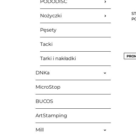
PODODISC
S
Nożyczki
PO
Pęsety
Tacki
PRO
Tarki i nakładki
DNKa
MicroStop
BUCOS
ArtStamping
Mill