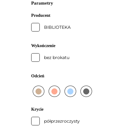
Parametry
Producent
BIBLIOTEKA
Wykończenie
bez brokatu
Odcień
beżowy
brzoskwiniowy
niebieski
szary
Krycie
półprzezroczysty