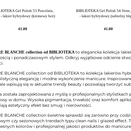
IOTEKA Gel Polish 53 Porcelain,
BIBLIOTEKA Gel Polish 54 Verre,
 - lakier hybrydowy (kremowy beż)
- lakier hybrydowy (subtelny błę
41.00
41.00
to elegancka kolekcja lak
E BLANCHE collection od BIBLIOTEKA
ością i ponadczasowym stylem. Odkryj wyjątkowe odcienie stwor
i.
 BLANCHE collection od BIBLIOTEKA to kolekcja lakierów hybr
istyczną elegancję i modne wykończenie manicure. Inspirowane
le wpisują się w aktualne trendy beauty i pozwalają tworzyć subt
a została zaprojektowana z myślą o profesjonalnych stylistkach
wy w domu. Wysoka pigmentacja, trwałość oraz komfort aplikac
ają estetyczny efekt bez smug i nierówności.
 BLANCHE collection świetnie sprawdzi się zarówno przy codzie
wym czy sezonowych trendach typu clean nails i glazed effect. T
snych kolorów i profesjonalnej jakości produktów do manicure