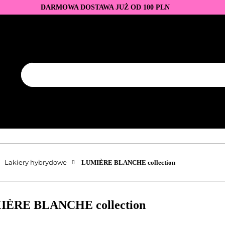
DARMOWA DOSTAWA JUŻ OD 100 PLN
DUKTY
BAZY I TOPY
LAKIERY HYBRYDOWE
AZNOKCI
JEDNORAZOWE
PROMOCJE
PŁYNY
EZY
AKCESORIA
NOWOŚCI
NEW OF THE WEE
KONTAKT
Y
LAKIERY HYBRYDOWE
PRZEDŁUŻANIE PAZNOKCI
FREZY
AKCESORIA
NOWOŚCI
NEW OF THE WEEK
P
Lakiery hybrydowe
LUMIÈRE BLANCHE collection
ÈRE BLANCHE collection