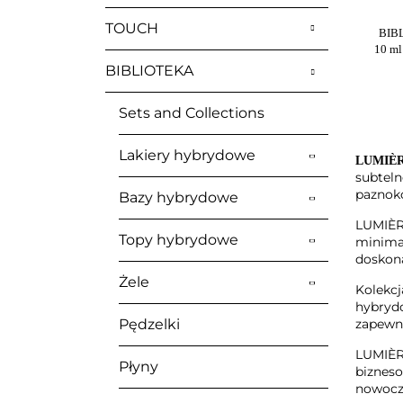
TOUCH
BIBL
10 ml
BIBLIOTEKA
Sets and Collections
Lakiery hybrydowe
LUMIÈR
subteln
paznokc
Bazy hybrydowe
LUMIÈRE
Topy hybrydowe
minimal
doskona
Żele
Kolekcj
hybrydo
Pędzelki
zapewni
LUMIÈRE
Płyny
bizneso
nowocze