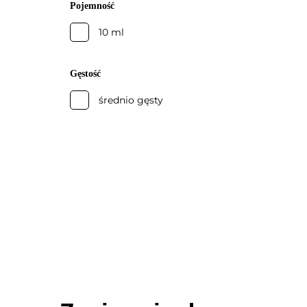
Pojemność
10 ml
Gęstość
średnio gęsty