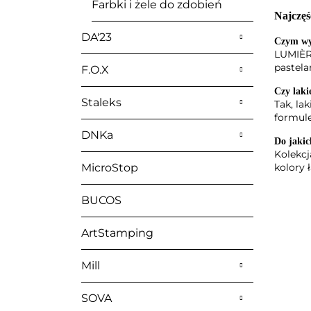
Farbki i żele do zdobień
Najczęś
DA'23
Czym wy
LUMIÈRE
pastela
F.O.X
Czy lak
Staleks
Tak, la
formule
DNKa
Do jaki
Kolekcj
kolory 
MicroStop
BUCOS
ArtStamping
Mill
SOVA