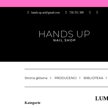
WSZYSTKIE PRO
hands.up.art@gmail.com
730 351 380
PRZEDŁUŻANIE P
PĘDZELKI
FR
PRODUCENCI
WSZYSTKIE PRODUKTY
BAZY I TOP
ZDOBIENIA
PĘDZELKI
Strona główna
PRODUCENCI
BIBLIOTEKA
LUMI
Kategorie