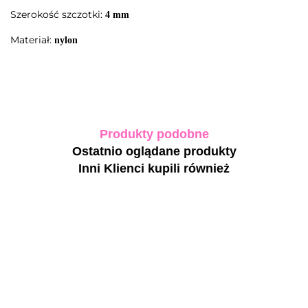
Szerokość szczotki:
4 mm
Materiał:
nylon
Produkty podobne
Ostatnio oglądane produkty
Inni Klienci kupili również
BIBLIOTEKA
BIBLIOTEKA
BIBLIOTEK
Pędzelek
Pędzelek #flat,
Pędzelek #line