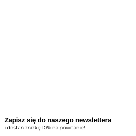
#ombre, 12
8 mm -
2.0 10 mm -
NAILSOFTHEDAY
mm - pędzelek
kwadratowy
precyzyjny
Professional Brush
41.00
41.00
41.00
do ombre
pędzelek do
pędzelek do
Gradient 12 mm -
żelu
malowania
pędzelek do
60.00
cienkich linii
tworzenia efektu
ombre
Zapisz się do naszego newslettera
i dostań zniżkę 10% na powitanie!