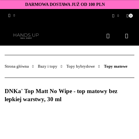
DARMOWA DOSTAWA JUŻ OD 100 PLN
0
Zaloguj się
Zarejestruj się
Dodaj zgłoszenie
Zgody cookies
Strona główna
Bazy i topy
Topy hybrydowe
Topy matowe
DNKa' Top Matt No Wipe - top matowy bez
lepkiej warstwy, 30 ml