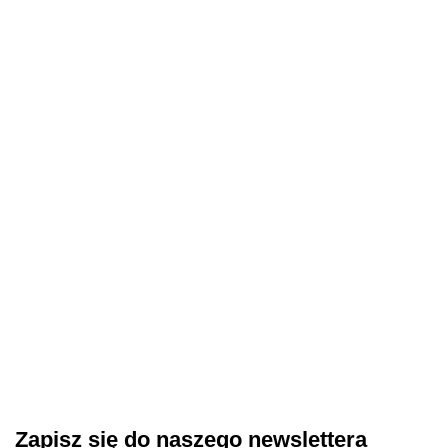
Top no
wipe -
BIBLIOTEKA
top bez
FOG TOP -
119.00
lepkiej
matowy top z
NAILSOFTHEDAY
NAILSOFTHEDA
warstwy
warstwą
Matte top no wipe -
Teddy top wipe -
51.50
z filtrem
dyspersyjną,
top matowy bez
matowy top nowej
UV, 60
10 ml
lepkiej warstwy bez
generacji z warstwą
65.52
59.90
ml
UV-filtru, 30 ml
dyspersyjną, 10 ml
93.60
Zapisz się do naszego newslettera