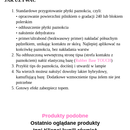
JAK UŻYWAĆ
Standardowe przygotowanie płytki paznokcia, czyli:
• opracowanie powierzchni pilnikiem o gradacji 240 lub blokiem
polerskim
• odtłuszczenie płytki paznokcia
• nałożenie dehydratora
• primer/ultrabond (bezkwasowy primer) nakładać półsuchym
pędzelkiem, unikając kontaktu ze skórą. Najlepiej aplikować na
końcówkę paznokcia, bez nakładania warstw
Na odtłuszczoną wewnętrzną stronę tipsa (strefa kontaktu z
paznokciem) nałóż elastyczną bazę (
Rubber Base TOUCH
)
Przyłóż tips do paznokcia, dociśnij i utwardź w lampie
Na wierzch możesz nałożyć dowolny lakier hybrydowy,
kamuflującą bazę. Dodatkowe wzmocnienie tipsa żelem nie jest
potrzebne
Gotowy efekt zabezpiecz topem.
Produkty podobne
Ostatnio oglądane produkty