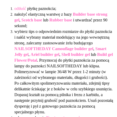
odtłuść
płytkę paznokcia;
nałożyć elastyczną warstwę z bazy
Builder base strong
gel
,
Scotch base
lub
Rubber base
i utwardzać przez 90
sekund;
wybierz tips o odpowiednim rozmiarze do płytki paznokcia
i nałóż wybrany materiał modelujący na jego wewnętrzną
stronę, zalecamy zastosowanie żelu budującego
NAILSOFTHEDAY Camouflage builder gel
,
Smart
Jelly gel
,
Ariel builder gel
,
Shell builder gel
lub
Build gel
Flower/Potal
. Przymocuj do płytki paznokcia za pomocą
lampy do paznokci NAILSOFTHEDAY lub klipsa.
Polimeryzować w lampie 36/48 W przez 1-2 minuty (w
zależności od wybranego materiału, długości i grubości).
Po całkowitym spolimeryzowaniu materiału, zdejmij tipsy
delikatnie ściskając je z boków w celu szybkiego usunięcia.
Dopasuj kształt za pomocą pilnika i frezu z karbidu, a
następnie przytnij grubość pod paznokciem. Usuń pozostałą
dyspersję i pył z gotowego paznokcia za pomocą
specjalnego płynu.