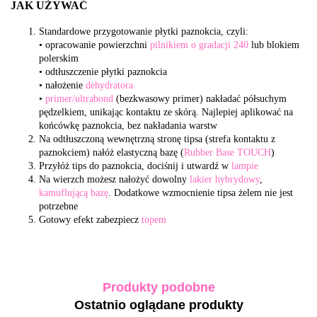
JAK UŻYWAĆ
Standardowe przygotowanie płytki paznokcia, czyli:
• opracowanie powierzchni
pilnikiem o gradacji 240
lub blokiem
polerskim
• odtłuszczenie płytki paznokcia
• nałożenie
dehydratora
•
primer/ultrabond
(bezkwasowy primer) nakładać półsuchym
pędzelkiem, unikając kontaktu ze skórą. Najlepiej aplikować na
końcówkę paznokcia, bez nakładania warstw
Na odtłuszczoną wewnętrzną stronę tipsa (strefa kontaktu z
paznokciem) nałóż elastyczną bazę (
Rubber Base TOUCH
)
Przyłóż tips do paznokcia, dociśnij i utwardź w
lampie
Na wierzch możesz nałożyć dowolny
lakier hybrydowy
,
kamuflującą bazę
. Dodatkowe wzmocnienie tipsa żelem nie jest
potrzebne
Gotowy efekt zabezpiecz
topem
Produkty podobne
Ostatnio oglądane produkty