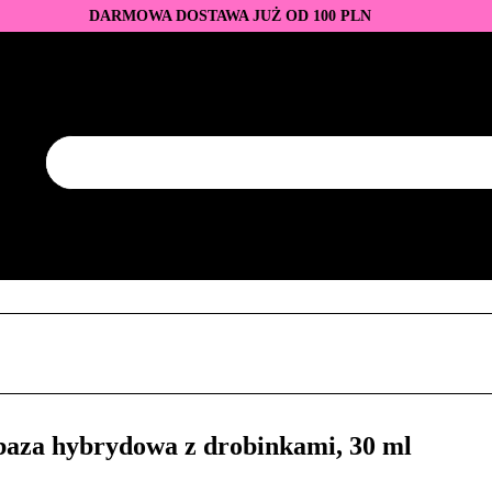
DARMOWA DOSTAWA JUŻ OD 100 PLN
DUKTY
BAZY I TOPY
LAKIERY HYBRYDOWE
AZNOKCI
JEDNORAZOWE
PROMOCJE
PŁYNY
EZY
AKCESORIA
NOWOŚCI
NEW OF THE WEE
KONTAKT
Y
LAKIERY HYBRYDOWE
PRZEDŁUŻANIE PAZNOKCI
FREZY
AKCESORIA
NOWOŚCI
NEW OF THE WEEK
P
aza hybrydowa z drobinkami, 30 ml