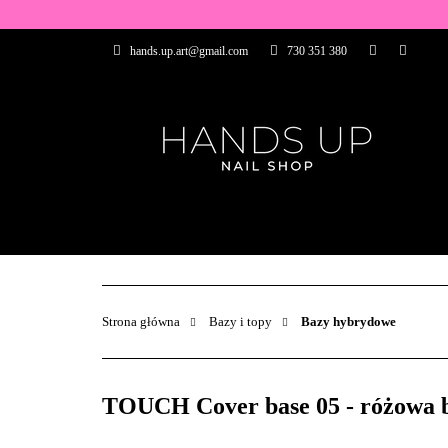
WSZYSTKIE PRO
hands.up.art@gmail.com
730 351 380
PRZEDŁUŻANIE P
PĘDZELKI
FR
PRODUCENCI
WSZYSTKIE PRODUKTY
BAZY I TOP
ZDOBIENIA
PĘDZELKI
Strona główna
Bazy i topy
Bazy hybrydowe
TOUCH Cover base 05 - różowa b