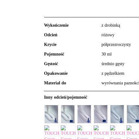
Wykończenie
z drobinką
Odcień
różowy
Krycie
półprzezroczysty
Pojemność
30 ml
Gęstość
średnio gęsty
Opakowanie
z pędzelkiem
Material do
wyrównania paznokc
Inny odcień/pojemność