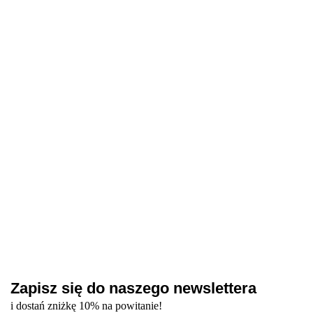
Remover -
cream
57.80
płyn do
NAILSOFTHEDAY
NAILSOFTHEDAY
Jojoba -
53.60
usuwania
Podology+ Anti
Podology+ - krem
krem do
skórek z
сrack cream - krem
do stóp nawilżająco-
rąk i stóp
mocznikiem,
do rąk i stóp na
odżywcy, 200 ml
na
56.80
97.80
60 ml
pęknięcia, 30 ml
pęknięcia,
25 ml
Zapisz się do naszego newslettera
i dostań zniżkę 10% na powitanie!