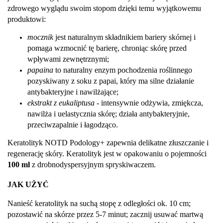
zdrowego wyglądu swoim stopom dzięki temu wyjątkowemu
produktowi:
mocznik
jest naturalnym składnikiem bariery skórnej i
pomaga wzmocnić tę barierę, chroniąc skórę przed
wpływami zewnętrznymi;
papaina
to naturalny enzym pochodzenia roślinnego
pozyskiwany z soku z papai, który ma silne działanie
antybakteryjne i nawilżające;
ekstrakt z eukaliptusa
- intensywnie odżywia, zmiękcza,
nawilża i uelastycznia skórę; działa antybakteryjnie,
przeciwzapalnie i łagodząco.
Keratolityk NOTD Podology+ zapewnia delikatne złuszczanie i
regenerację skóry. Keratolityk jest w opakowaniu o pojemności
100 ml
z drobnodyspersyjnym spryskiwaczem.
JAK UŻYĆ
Nanieść keratolityk na suchą stopę z odległości ok. 10 cm;
pozostawić na skórze przez 5-7 minut; zacznij usuwać martwą