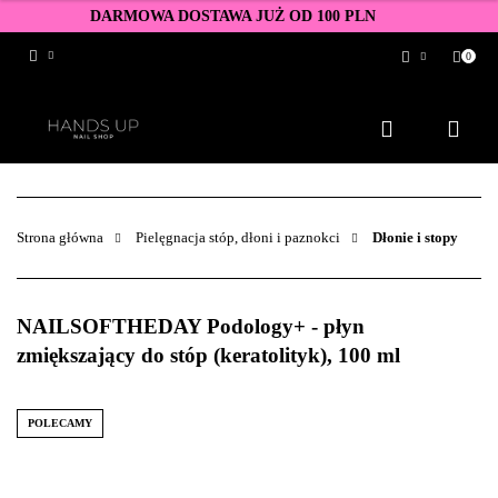
DARMOWA DOSTAWA JUŻ OD 100 PLN
0
Zaloguj się
Zarejestruj się
Dodaj zgłoszenie
Zgody cookies
Strona główna
Pielęgnacja stóp, dłoni i paznokci
Dłonie i stopy
NAILSOFTHEDAY Podology+ - płyn
zmiększający do stóp (keratolityk), 100 ml
POLECAMY