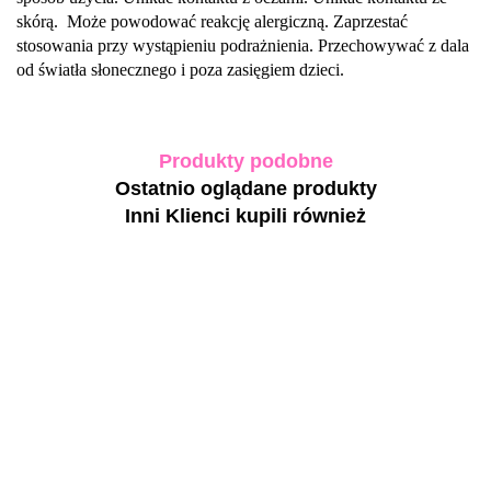
skórą. Może powodować reakcję alergiczną. Zaprzestać
stosowania przy wystąpieniu podrażnienia. Przechowywać z dala
od światła słonecznego i poza zasięgiem dzieci.
Produkty podobne
Ostatnio oglądane produkty
Inni Klienci kupili również
-40%
DA'23
TOUC
TOUCH
TOUCH
TOUCH
'LIGHT
gel poli
Cover base
Builder gel
Builder gel
PURPLE
08 - jas
04 -
Crema 08 -
Crema 08 -
GEL
różow
19.80
jasnoróżowa
jasnoróżowy
jasnoróżowy
35.0
53.00
57.00
92.00
POLISH, 8
kryjąc
baza
33.00
żel budujący,
żel budujący,
ML - lakier
lakier