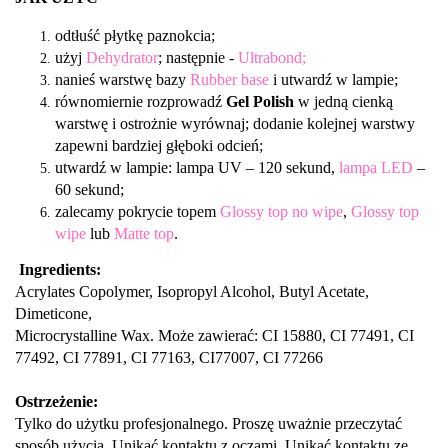
odtłuść płytkę paznokcia;
użyj
Dehydrator
; następnie -
Ultrabond;
nanieś warstwę bazy
Rubber base
i utwardź w lampie;
równomiernie rozprowadź
Gel Polish
w jedną cienką
warstwę i ostrożnie wyrównaj; dodanie kolejnej warstwy
zapewni bardziej głęboki odcień;
utwardź w lampie: lampa UV – 120 sekund,
lampa LED
–
60 sekund;
zalecamy pokrycie topem
Glossy top no wipe
,
Glossy top
wipe
lub
Matte top
.
Ingredients:
Acrylates Copolymer, Isopropyl Alcohol, Butyl Acetate,
Dimeticone,
Microcrystalline Wax. Może zawierać: CI 15880, CI 77491, CI
77492, CI 77891, CI 77163, CI77007, CI 77266
Ostrzeżenie:
Tylko do użytku profesjonalnego. Proszę uważnie przeczytać
sposób użycia. Unikać kontaktu z oczami. Unikać kontaktu ze