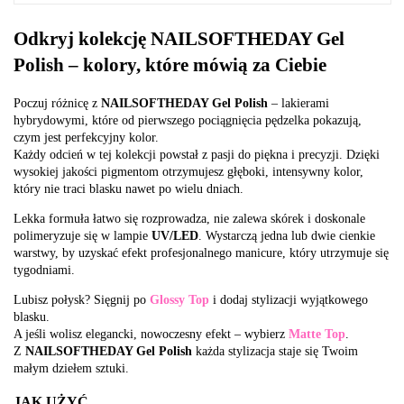
Odkryj kolekcję NAILSOFTHEDAY Gel
Polish – kolory, które mówią za Ciebie
Poczuj różnicę z
NAILSOFTHEDAY Gel Polish
– lakierami
hybrydowymi, które od pierwszego pociągnięcia pędzelka pokazują,
czym jest perfekcyjny kolor.
Każdy odcień w tej kolekcji powstał z pasji do piękna i precyzji. Dzięki
wysokiej jakości pigmentom otrzymujesz głęboki, intensywny kolor,
który nie traci blasku nawet po wielu dniach.
Lekka formuła łatwo się rozprowadza, nie zalewa skórek i doskonale
polimeryzuje się w lampie
UV/LED
. Wystarczą jedna lub dwie cienkie
warstwy, by uzyskać efekt profesjonalnego manicure, który utrzymuje się
tygodniami.
Lubisz połysk? Sięgnij po
Glossy Top
i dodaj stylizacji wyjątkowego
blasku.
A jeśli wolisz elegancki, nowoczesny efekt – wybierz
Matte Top
.
Z
NAILSOFTHEDAY Gel Polish
każda stylizacja staje się Twoim
małym dziełem sztuki.
JAK UŻYĆ