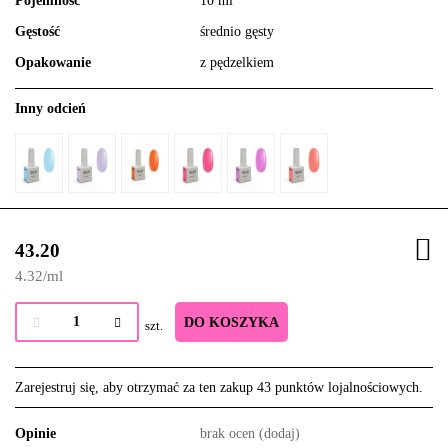
Pojemność
10 ml
Gęstość
średnio gęsty
Opakowanie
z pędzelkiem
Inny odcień
43.20
4.32
/
ml
DO KOSZYKA
szt.
Zarejestruj się, aby otrzymać za ten zakup 43 punktów lojalnościowych.
Opinie
brak ocen
(dodaj)