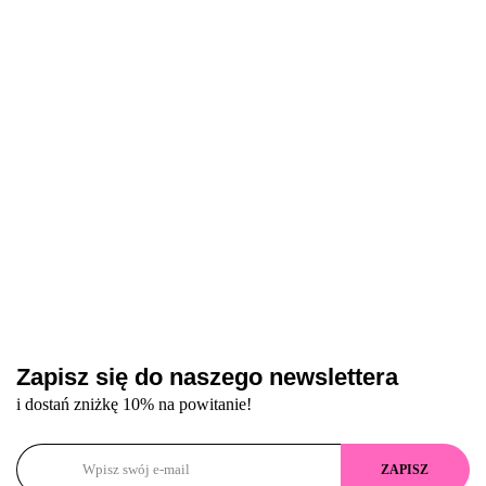
hybrydowa,
15 ml
30 ml
hybrydowy
hybrydo
13 ml
(jasny
9 ml
fiolet z
połyskiem)
Zapisz się do naszego newslettera
i dostań zniżkę 10% na powitanie!