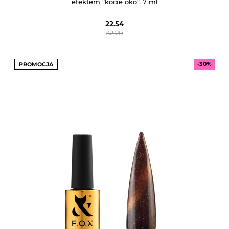
efektem "kocie oko", 7 ml
22.54
32.20
-30%
PROMOCJA