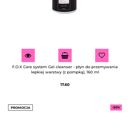
F.O.X Care system Gel cleanser - płyn do przemywania
lepkiej warstwy (z pompką), 160 ml
17.60
-30%
PROMOCJA