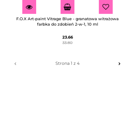
F.O.X Art-paint Vitrage Blue - granatowa witrażowa
farbka do zdobień 2-w-1, 10 ml
23.66
33.80