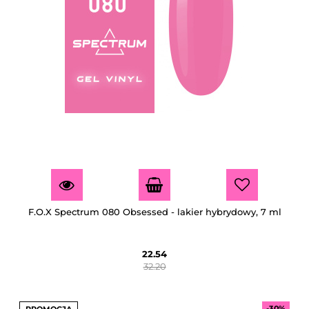
F.O.X Spectrum 080 Obsessed - lakier hybrydowy, 7 ml
22.54
32.20
-30%