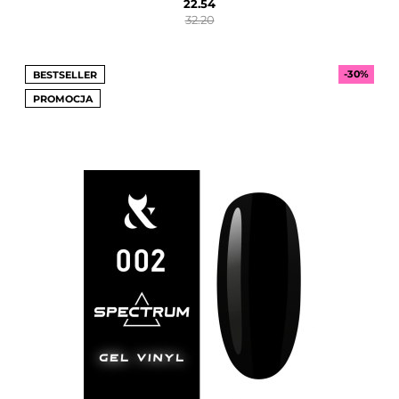
22.54
32.20
-30%
BESTSELLER
PROMOCJA