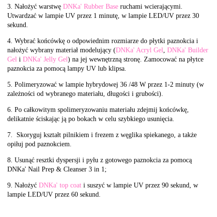
3. Nałożyć warstwę
DNKa' Rubber Base
ruchami wcierającymi.
Utwardzać w lampie UV przez 1 minutę, w lampie LED/UV przez 30
sekund.
4. Wybrać końcówkę o odpowiednim rozmiarze do płytki paznokcia i
nałożyć wybrany materiał modelujący (
DNKa' Acryl Gel
,
DNKa' Builder
Gel
i
DNKa' Jelly Gel
) na jej wewnętrzną stronę. Zamocować na płytce
paznokcia za pomocą lampy UV lub klipsa.
5. Polimeryzować w lampie hybrydowej 36 /48 W przez 1-2 minuty (w
zależności od wybranego materiału, długości i grubości).
6. Po całkowitym spolimeryzowaniu materiału zdejmij końcówkę,
delikatnie ściskając ją po bokach w celu szybkiego usunięcia.
7. Skoryguj kształt pilnikiem i frezem z węglika spiekanego, a także
opiłuj pod paznokciem.
8. Usunąć resztki dyspersji i pyłu z gotowego paznokcia za pomocą
DNKa' Nail Prep & Cleanser 3 in 1;
9. Nałożyć
DNKa' top coat
i suszyć w lampie UV przez 90 sekund, w
lampie LED/UV przez 60 sekund.