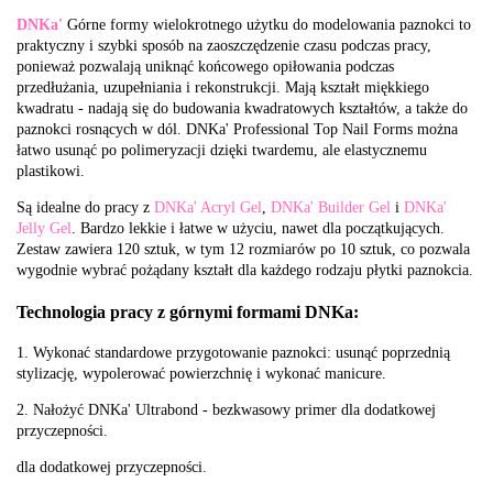
DNKa'
Górne formy wielokrotnego użytku do modelowania paznokci to
praktyczny i szybki sposób na zaoszczędzenie czasu podczas pracy,
ponieważ pozwalają uniknąć końcowego opiłowania podczas
przedłużania, uzupełniania i rekonstrukcji. Mają kształt miękkiego
kwadratu - nadają się do budowania kwadratowych kształtów, a także do
paznokci rosnących w dól. DNKa' Professional Top Nail Forms można
łatwo usunąć po polimeryzacji dzięki twardemu, ale elastycznemu
plastikowi.
Są idealne do pracy z
DNKa' Acryl Gel
,
DNKa' Builder Gel
i
DNKa'
Jelly Gel
. Bardzo lekkie i łatwe w użyciu, nawet dla początkujących.
Zestaw zawiera 120 sztuk, w tym 12 rozmiarów po 10 sztuk, co pozwala
wygodnie wybrać pożądany kształt dla każdego rodzaju płytki paznokcia.
Technologia pracy z górnymi formami DNKa:
1. Wykonać standardowe przygotowanie paznokci: usunąć poprzednią
stylizację, wypolerować powierzchnię i wykonać manicure.
2. Nałożyć DNKa' Ultrabond - bezkwasowy primer dla dodatkowej
przyczepności.
dla dodatkowej przyczepności.