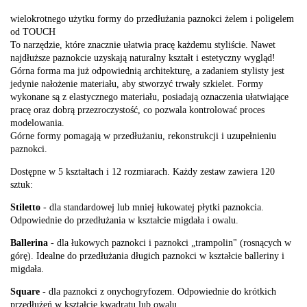
wielokrotnego użytku formy do przedłużania paznokci żelem i poligelem
od TOUCH
To narzędzie, które znacznie ułatwia pracę każdemu styliście. Nawet
najdłuższe paznokcie uzyskają naturalny kształt i estetyczny wygląd!
Górna forma ma już odpowiednią architekturę, a zadaniem stylisty jest
jedynie nałożenie materiału, aby stworzyć trwały szkielet. Formy
wykonane są z elastycznego materiału, posiadają oznaczenia ułatwiające
pracę oraz dobrą przezroczystość, co pozwala kontrolować proces
modelowania.
Górne formy pomagają w przedłużaniu, rekonstrukcji i uzupełnieniu
paznokci.
Dostępne w 5 kształtach i 12 rozmiarach. Każdy zestaw zawiera 120
sztuk:
Stiletto
- dla standardowej lub mniej łukowatej płytki paznokcia.
Odpowiednie do przedłużania w kształcie migdała i owalu.
Ballerina
- dla łukowych paznokci i paznokci „trampolin" (rosnących w
górę). Idealne do przedłużania długich paznokci w kształcie balleriny i
migdała.
Square
- dla paznokci z onychogryfozem. Odpowiednie do krótkich
przedłużeń w kształcie kwadratu lub owalu.