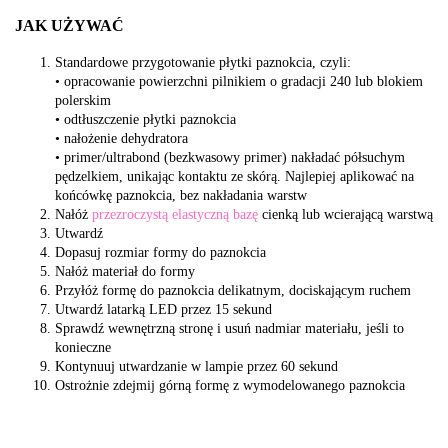
JAK UŻYWAĆ
Standardowe przygotowanie płytki paznokcia, czyli:
• opracowanie powierzchni pilnikiem o gradacji 240 lub blokiem
polerskim
• odtłuszczenie płytki paznokcia
• nałożenie dehydratora
• primer/ultrabond (bezkwasowy primer) nakładać półsuchym
pędzelkiem, unikając kontaktu ze skórą. Najlepiej aplikować na
końcówkę paznokcia, bez nakładania warstw
Nałóż
przezroczystą elastyczną bazę
cienką lub wcierającą warstwą
Utwardź
Dopasuj rozmiar formy do paznokcia
Nałóż materiał do formy
Przyłóż formę do paznokcia delikatnym, dociskającym ruchem
Utwardź latarką LED przez 15 sekund
Sprawdź wewnętrzną stronę i usuń nadmiar materiału, jeśli to
konieczne
Kontynuuj utwardzanie w lampie przez 60 sekund
Ostrożnie zdejmij górną formę z wymodelowanego paznokcia