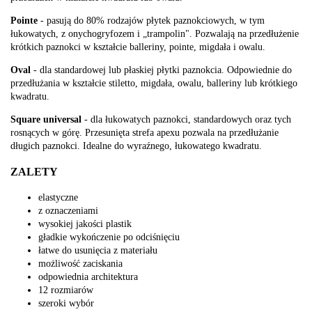
Pointe
- pasują do 80% rodzajów płytek paznokciowych, w tym
łukowatych, z onychogryfozem i „trampolin". Pozwalają na przedłużenie
krótkich paznokci w kształcie balleriny, pointe, migdała i owalu.
Oval
- dla standardowej lub płaskiej płytki paznokcia. Odpowiednie do
przedłużania w kształcie stiletto, migdała, owalu, balleriny lub krótkiego
kwadratu.
Square universal
- dla łukowatych paznokci, standardowych oraz tych
rosnących w górę. Przesunięta strefa apexu pozwala na przedłużanie
długich paznokci. Idealne do wyraźnego, łukowatego kwadratu.
ZALETY
elastyczne
z oznaczeniami
wysokiej jakości plastik
gładkie wykończenie po odciśnięciu
łatwe do usunięcia z materiału
możliwość zaciskania
odpowiednia architektura
12 rozmiarów
szeroki wybór