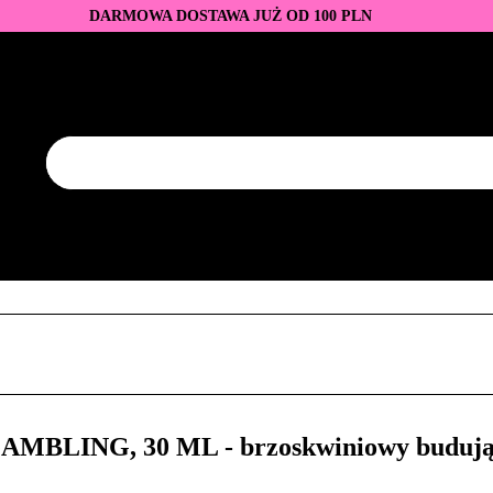
DARMOWA DOSTAWA JUŻ OD 100 PLN
DUKTY
BAZY I TOPY
LAKIERY HYBRYDOWE
AZNOKCI
JEDNORAZOWE
PROMOCJE
PŁYNY
EZY
AKCESORIA
NOWOŚCI
NEW OF THE WEE
KONTAKT
Y
LAKIERY HYBRYDOWE
PRZEDŁUŻANIE PAZNOKCI
FREZY
AKCESORIA
NOWOŚCI
NEW OF THE WEEK
P
BLING, 30 ML - brzoskwiniowy budujący