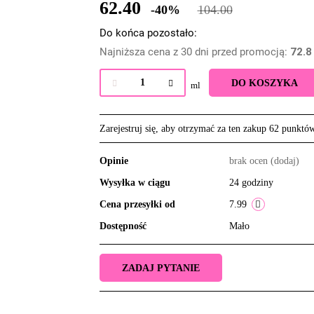
62.40
-40%
104.00
Do końca pozostało:
Najniższa cena z 30 dni przed promocją:
72.8
DO KOSZYKA
ml
Zarejestruj się, aby otrzymać za ten zakup 62 punktó
Opinie
brak ocen
(dodaj)
Wysyłka w ciągu
24 godziny
Cena przesyłki od
7.99
Dostępność
Mało
ZADAJ PYTANIE