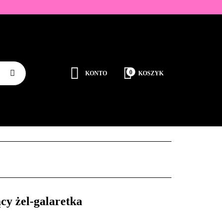
ZDOBIENIA
K
0
KONTO
KOSZYK
Zaloguj się
Zarejestruj się
JEDNORAZOWE
PROMOCJE
PŁYNY
Dodaj zgłoszenie
Zgody cookies
RODUCENCI
KONTAKT
 żel-galaretka