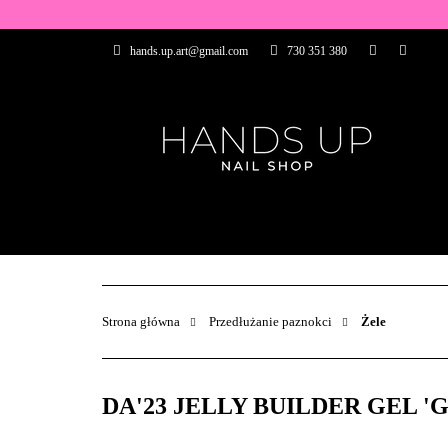
WSZYSTKIE PRO
hands.up.art@gmail.com
730 351 380
PRZEDŁUŻANIE P
PĘDZELKI
FR
PRODUCENCI
WSZYSTKIE PRODUKTY
BAZY I TOP
ZDOBIENIA
PĘDZELKI
Strona główna
Przedłużanie paznokci
Żele
DA'23 JELLY BUILDER GEL 'GAM