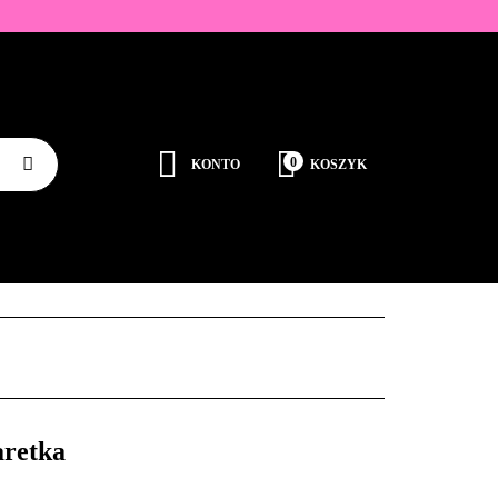
ZDOBIENIA
K
0
KONTO
KOSZYK
Zaloguj się
Zarejestruj się
JEDNORAZOWE
PROMOCJE
PŁYNY
Dodaj zgłoszenie
Zgody cookies
RODUCENCI
KONTAKT
retka