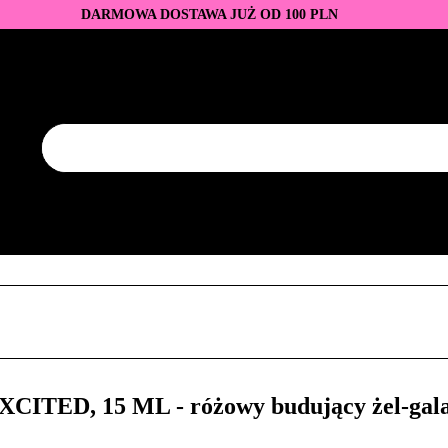
DARMOWA DOSTAWA JUŻ OD 100 PLN
DUKTY
BAZY I TOPY
LAKIERY HYBRYDOWE
AZNOKCI
JEDNORAZOWE
PROMOCJE
PŁYNY
EZY
AKCESORIA
NOWOŚCI
NEW OF THE WEE
KONTAKT
Y
LAKIERY HYBRYDOWE
PRZEDŁUŻANIE PAZNOKCI
FREZY
AKCESORIA
NOWOŚCI
NEW OF THE WEEK
P
ITED, 15 ML - różowy budujący żel-gala