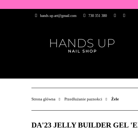
WSZYSTKIE PRO
hands.up.art@gmail.com
730 351 380
PRZEDŁUŻANIE P
PĘDZELKI
FR
PRODUCENCI
WSZYSTKIE PRODUKTY
BAZY I TOP
ZDOBIENIA
PĘDZELKI
Strona główna
Przedłużanie paznokci
Żele
DA'23 JELLY BUILDER GEL 'EXC