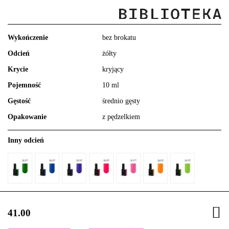
Wykończenie
bez brokatu
Odcień
żółty
Krycie
kryjący
Pojemność
10 ml
Gęstość
średnio gęsty
Opakowanie
z pędzelkiem
Inny odcień
41.00