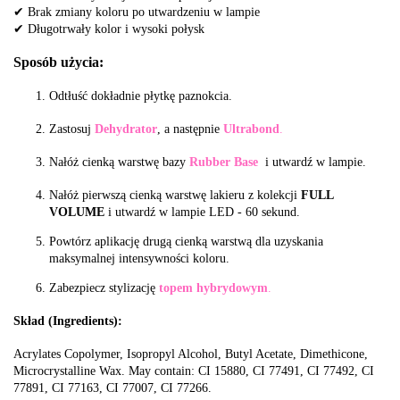
✔ Brak zmiany koloru po utwardzeniu w lampie
✔ Długotrwały kolor i wysoki połysk
Sposób użycia:
Odtłuść dokładnie płytkę paznokcia.
Zastosuj
Dehydrator
, a następnie
Ultrabond
.
Nałóż cienką warstwę bazy
Rubber Base
i utwardź w lampie.
Nałóż pierwszą cienką warstwę lakieru z kolekcji
FULL
VOLUME
i utwardź w lampie LED
- 60 sekund.
Powtórz aplikację drugą cienką warstwą dla uzyskania
maksymalnej intensywności koloru.
Zabezpiecz stylizację
topem hybrydowym
.
Skład (Ingredients):
Acrylates Copolymer, Isopropyl Alcohol, Butyl Acetate, Dimethicone,
Microcrystalline Wax. May contain: CI 15880, CI 77491, CI 77492, CI
77891, CI 77163, CI 77007, CI 77266.