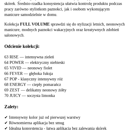
skórek. Średnio-rzadka konsystencja ułatwia kontrolę produktu podczas
pracy zarówno stylistkom paznokci, jak i osobom wykonującym
manicure samodzielnie w domu.
Kolekcja
FULL VOLUME
sprawdzi się do stylizacji letnich, neonowych
manicure, modnych paznokci wakacyjnych oraz kreatywnych zdobień
salonowych.
Odcienie kolekcji:
63 RISE — intensywna zieleń
64 POWER — elektryczny niebieski
65 VIVID — neonowy fiolet
66 FEVER — głęboka fuksja
67 POP - klasyczny intensywny róż
68 ENERGY — ciepły pomarańcz
69 ZEST — delikatny neonowy żółty
70 JUICY — soczysta limonka
Zalety:
✔ Intensywny kolor już od pierwszej warstwy
✔ Równomierna aplikacja bez smug
✔ Idealna konsystencja - łatwa aplikacja bez zalewania skórek