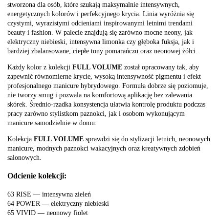
stworzona dla osób, które szukają maksymalnie intensywnych,
energetycznych kolorów i perfekcyjnego krycia. Linia wyróżnia się
czystymi, wyrazistymi odcieniami inspirowanymi letnimi trendami
beauty i fashion. W palecie znajdują się zarówno mocne neony, jak
elektryczny niebieski, intensywna limonka czy głęboka fuksja, jak i
bardziej zbalansowane, ciepłe tony pomarańczu oraz neonowej żółci.
Każdy kolor z kolekcji
FULL VOLUME
został opracowany tak, aby
zapewnić równomierne krycie, wysoką intensywność pigmentu i efekt
profesjonalnego manicure hybrydowego. Formuła dobrze się poziomuje,
nie tworzy smug i pozwala na komfortową aplikację bez zalewania
skórek. Średnio-rzadka konsystencja ułatwia kontrolę produktu podczas
pracy zarówno stylistkom paznokci, jak i osobom wykonującym
manicure samodzielnie w domu.
Kolekcja
FULL VOLUME
sprawdzi się do stylizacji letnich, neonowych
manicure, modnych paznokci wakacyjnych oraz kreatywnych zdobień
salonowych.
Odcienie kolekcji:
63 RISE — intensywna zieleń
64 POWER — elektryczny niebieski
65 VIVID — neonowy fiolet