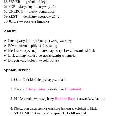
66 FEVER — głęboka fuksja
67 POP - klasyczny intensywny róż
68 ENERGY — ciepły pomarańcz
69 ZEST — delikatny neonowy żółty
70 JUICY — soczysta limonka
Zalety:
✔ Intensywny kolor już od pierwszej warstwy
✔ Równomierna aplikacja bez smug
✔ Idealna konsystencja - łatwa aplikacja bez zalewania skórek
✔ Brak zmiany koloru po utwardzeniu w lampie
✔ Długotrwały kolor i wysoki połysk
Sposób użycia:
Odtłuść dokładnie płytkę paznokcia.
Zastosuj
Dehydrator
, a następnie
Ultrabond
.
Nałóż cienką warstwę bazy
Rubber Base
i utwardź w lampie.
Nałóż pierwszą cienką warstwę lakieru z kolekcji
FULL
VOLUME
i utwardź w lampie LED
- 60 sekund.