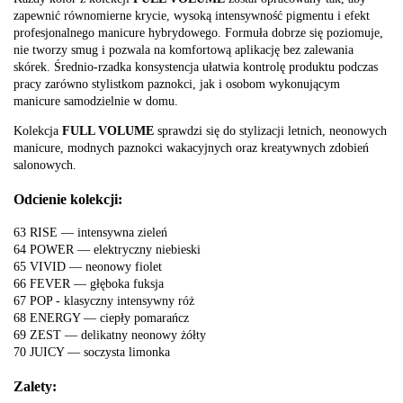
zapewnić równomierne krycie, wysoką intensywność pigmentu i efekt
profesjonalnego manicure hybrydowego. Formuła dobrze się poziomuje,
nie tworzy smug i pozwala na komfortową aplikację bez zalewania
skórek. Średnio-rzadka konsystencja ułatwia kontrolę produktu podczas
pracy zarówno stylistkom paznokci, jak i osobom wykonującym
manicure samodzielnie w domu.
Kolekcja
FULL VOLUME
sprawdzi się do stylizacji letnich, neonowych
manicure, modnych paznokci wakacyjnych oraz kreatywnych zdobień
salonowych.
Odcienie kolekcji:
63 RISE — intensywna zieleń
64 POWER — elektryczny niebieski
65 VIVID — neonowy fiolet
66 FEVER — głęboka fuksja
67 POP - klasyczny intensywny róż
68 ENERGY — ciepły pomarańcz
69 ZEST — delikatny neonowy żółty
70 JUICY — soczysta limonka
Zalety: