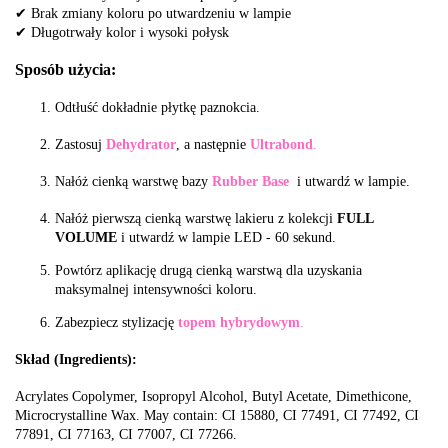
✔ Brak zmiany koloru po utwardzeniu w lampie
✔ Długotrwały kolor i wysoki połysk
Sposób użycia:
Odtłuść dokładnie płytkę paznokcia.
Zastosuj
Dehydrator
, a następnie
Ultrabond
.
Nałóż cienką warstwę bazy
Rubber Base
i utwardź w lampie.
Nałóż pierwszą cienką warstwę lakieru z kolekcji
FULL
VOLUME
i utwardź w lampie LED
- 60 sekund.
Powtórz aplikację drugą cienką warstwą dla uzyskania
maksymalnej intensywności koloru.
Zabezpiecz stylizację
topem hybrydowym
.
Skład (Ingredients):
Acrylates Copolymer, Isopropyl Alcohol, Butyl Acetate, Dimethicone,
Microcrystalline Wax. May contain: CI 15880, CI 77491, CI 77492, CI
77891, CI 77163, CI 77007, CI 77266.