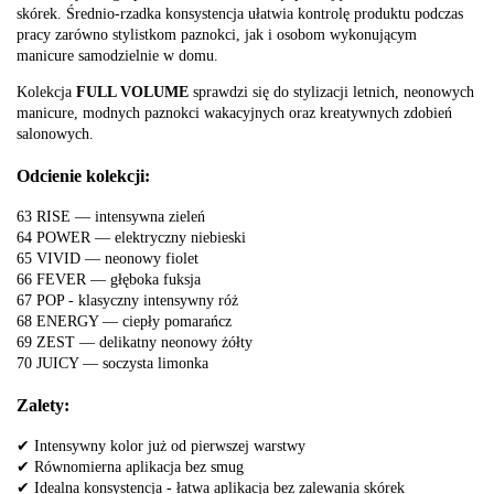
skórek. Średnio-rzadka konsystencja ułatwia kontrolę produktu podczas
pracy zarówno stylistkom paznokci, jak i osobom wykonującym
manicure samodzielnie w domu.
Kolekcja
FULL VOLUME
sprawdzi się do stylizacji letnich, neonowych
manicure, modnych paznokci wakacyjnych oraz kreatywnych zdobień
salonowych.
Odcienie kolekcji:
63 RISE — intensywna zieleń
64 POWER — elektryczny niebieski
65 VIVID — neonowy fiolet
66 FEVER — głęboka fuksja
67 POP - klasyczny intensywny róż
68 ENERGY — ciepły pomarańcz
69 ZEST — delikatny neonowy żółty
70 JUICY — soczysta limonka
Zalety:
✔ Intensywny kolor już od pierwszej warstwy
✔ Równomierna aplikacja bez smug
✔ Idealna konsystencja - łatwa aplikacja bez zalewania skórek