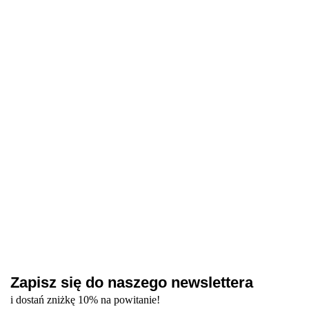
Gel Polish 31
BASIS Gel
Bottle Gel
Deep, 10 ml -
Polish
Collection 01
NAILSOFTHEDAY
lakier
Collection 01-
08, 10 ml -
Ultramarine 265 Gel
41.00
328.00
378.40
hybrydowy
08, 10 ml -
profesjonalny
Polish - chabrowy
(intensywny,
zestaw
zestaw żeli do
lakier hybrydowy, 10
43.20
chabrowy
lakierów
wzmocnienia
ml
niebieski)
hybrydowych
paznokci
Zapisz się do naszego newslettera
i dostań zniżkę 10% na powitanie!