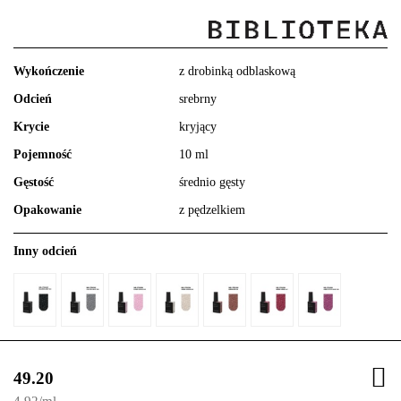
Wykończenie
z drobinką odblaskową
Odcień
srebrny
Krycie
kryjący
Pojemność
10 ml
Gęstość
średnio gęsty
Opakowanie
z pędzelkiem
Inny odcień
49.20