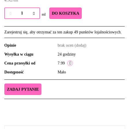
4.92
/
ml
DO KOSZYKA
ml
Zarejestruj się, aby otrzymać za ten zakup 49 punktów lojalnościowych.
Opinie
brak ocen
(dodaj)
Wysyłka w ciągu
24 godziny
Cena przesyłki od
7.99
Dostępność
Mało
ZADAJ PYTANIE