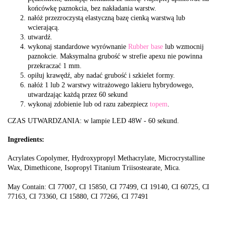
końcówkę paznokcia, bez nakładania warstw.
nałóż przezroczystą elastyczną bazę cienką warstwą lub
wcierającą.
utwardź.
wykonaj standardowe wyrównanie
Rubber base
lub wzmocnij
paznokcie. Maksymalna grubość w strefie apexu nie powinna
przekraczać 1 mm.
opiłuj krawędź, aby nadać grubość i szkielet formy.
nałóż 1 lub 2 warstwy witrażowego lakieru hybrydowego,
utwardzając każdą przez 60 sekund
wykonaj zdobienie lub od razu zabezpiecz
topem
.
CZAS UTWARDZANIA: w lampie LED 48W - 60 sekund.
Ingredients:
Acrylates Copolymer, Hydroxypropyl Methacrylate, Microcrystalline
Wax, Dimethicone, Isopropyl Titanium Triisostearate, Mica.
May Contain: CI 77007, CI 15850, CI 77499, CI 19140, CI 60725, CI
77163, CI 73360, CI 15880, CI 77266, CI 77491