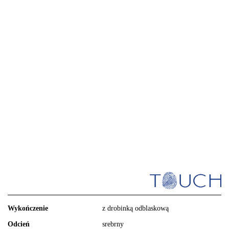
Wykończenie
z drobinką odblaskową
Odcień
srebrny