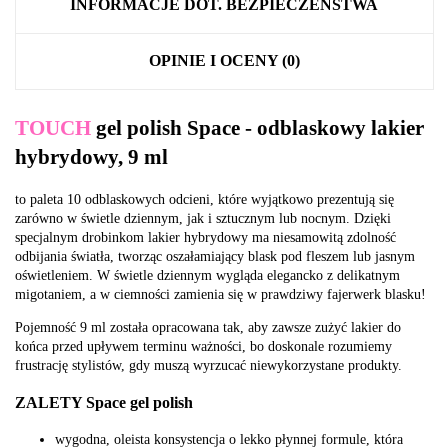
INFORMACJE DOT. BEZPIECZEŃSTWA
OPINIE I OCENY (0)
TOUCH
gel polish Space - odblaskowy lakier
hybrydowy, 9 ml
to paleta 10 odblaskowych odcieni, które wyjątkowo prezentują się
zarówno w świetle dziennym, jak i sztucznym lub nocnym. Dzięki
specjalnym drobinkom lakier hybrydowy ma niesamowitą zdolność
odbijania światła, tworząc oszałamiający blask pod fleszem lub jasnym
oświetleniem. W świetle dziennym wygląda elegancko z delikatnym
migotaniem, a w ciemności zamienia się w prawdziwy fajerwerk blasku!
Pojemność 9 ml została opracowana tak, aby zawsze zużyć lakier do
końca przed upływem terminu ważności, bo doskonale rozumiemy
frustrację stylistów, gdy muszą wyrzucać niewykorzystane produkty.
ZALETY Space gel polish
wygodna, oleista konsystencja o lekko płynnej formule, która