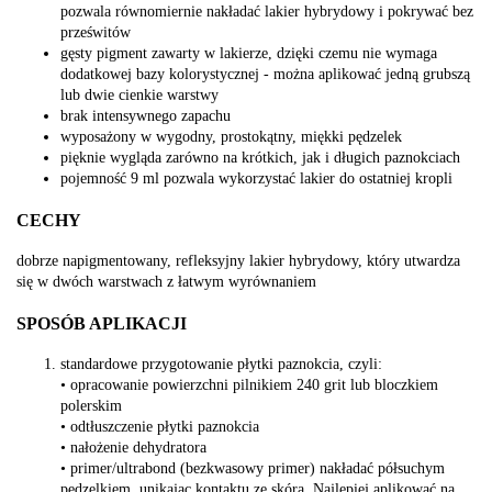
pozwala równomiernie nakładać lakier hybrydowy i pokrywać bez
prześwitów
gęsty pigment zawarty w lakierze, dzięki czemu nie wymaga
dodatkowej bazy kolorystycznej - można aplikować jedną grubszą
lub dwie cienkie warstwy
brak intensywnego zapachu
wyposażony w wygodny, prostokątny, miękki pędzelek
pięknie wygląda zarówno na krótkich, jak i długich paznokciach
pojemność 9 ml pozwala wykorzystać lakier do ostatniej kropli
CECHY
dobrze napigmentowany, refleksyjny lakier hybrydowy, który utwardza
się w dwóch warstwach z łatwym wyrównaniem
SPOSÓB APLIKACJI
standardowe przygotowanie płytki paznokcia, czyli:
• opracowanie powierzchni pilnikiem 240 grit lub bloczkiem
polerskim
• odtłuszczenie płytki paznokcia
• nałożenie dehydratora
• primer/ultrabond (bezkwasowy primer) nakładać półsuchym
pędzelkiem, unikając kontaktu ze skórą. Najlepiej aplikować na