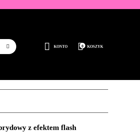
ZDOBIENIA
K
0
KONTO
KOSZYK
Zaloguj się
Zarejestruj się
JEDNORAZOWE
PROMOCJE
PŁYNY
Dodaj zgłoszenie
Zgody cookies
RODUCENCI
KONTAKT
brydowy z efektem flash