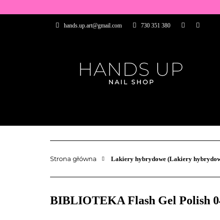
WSZYSTKIE PRO
hands.up.art@gmail.com
730 351 380
PRZEDŁUŻANIE P
PĘDZELKI
FR
PRODUCENCI
WSZYSTKIE PRODUKTY
BAZY I TOP
ZDOBIENIA
PĘDZELKI
Strona główna
Lakiery hybrydowe (Lakiery hybrydow
BIBLIOTEKA Flash Gel Polish 04 