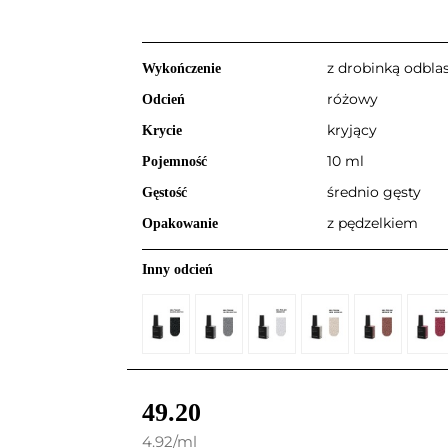
z drobinką odbl
Wykończenie
różowy
Odcień
kryjący
Krycie
10 ml
Pojemność
średnio gęsty
Gęstość
z pędzelkiem
Opakowanie
Inny odcień
49.20
4.92
/
ml