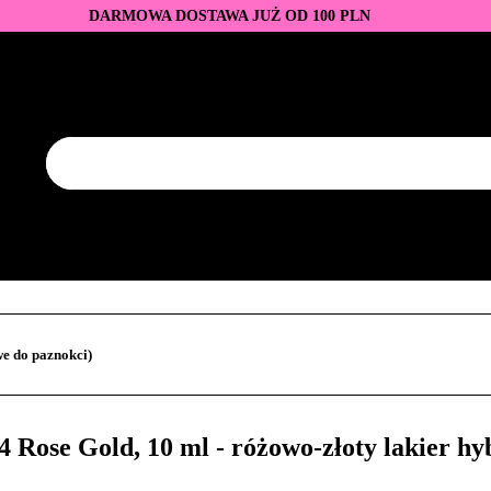
DARMOWA DOSTAWA JUŻ OD 100 PLN
DUKTY
BAZY I TOPY
LAKIERY HYBRYDOWE
AZNOKCI
JEDNORAZOWE
PROMOCJE
PŁYNY
EZY
AKCESORIA
NOWOŚCI
NEW OF THE WEE
KONTAKT
Y
LAKIERY HYBRYDOWE
PRZEDŁUŻANIE PAZNOKCI
FREZY
AKCESORIA
NOWOŚCI
NEW OF THE WEEK
P
e do paznokci)
Rose Gold, 10 ml - różowo-złoty lakier hy