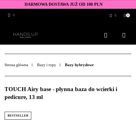
DARMOWA DOSTAWA JUŻ OD 100 PLN
0
Zaloguj się
Zarejestruj się
Dodaj zgłoszenie
Zgody cookies
Strona główna
Bazy i topy
Bazy hybrydowe
TOUCH Airy base - płynna baza do wcierki i
pedicure, 13 ml
BESTSELLER