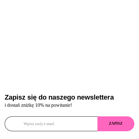
nylonowym do
nylonowym do
hybrydowa, 10 ml
93.60
wzmocnienia
wzmocnienia
paznokci, 10 ml
paznokci, 30 ml
Zapisz się do naszego newslettera
i dostań zniżkę 10% na powitanie!