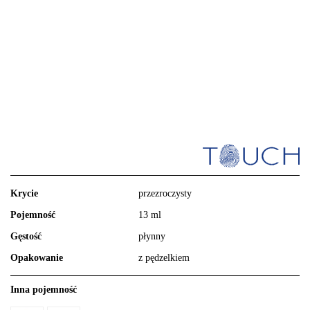
Krycie
przezroczysty
Pojemność
13 ml
Gęstość
płynny
Opakowanie
z pędzelkiem
Inna pojemność