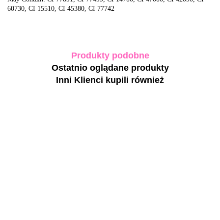
60730, CI 15510, CI 45380, CI 77742
Produkty podobne
Ostatnio oglądane produkty
Inni Klienci kupili również
-30%
NAILSOFTHEDAY
NAILSOFTHEDAY
NAILSOFTHEDAY
N
Fiber base - baza
Fiber base - baza
Rubber base –
hybrydowa z
hybrydowa z
uniwersalna
włóknem
włóknem
kauczukowa baza
43.20
65.52
43.20