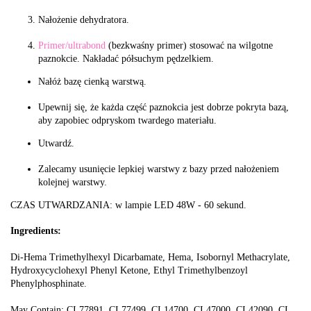
Nałożenie dehydratora.
Primer/ultrabond
(bezkwaśny primer) stosować na wilgotne
paznokcie. Nakładać półsuchym pędzelkiem.
Nałóż bazę cienką warstwą.
Upewnij się, że każda część paznokcia jest dobrze pokryta bazą,
aby zapobiec odpryskom twardego materiału.
Utwardź.
Zalecamy usunięcie lepkiej warstwy z bazy przed nałożeniem
kolejnej warstwy.
CZAS UTWARDZANIA: w lampie LED 48W - 60 sekund.
Ingredients:
Di-Hema Trimethylhexyl Dicarbamate, Hema, Isobornyl Methacrylate,
Hydroxycyclohexyl Phenyl Ketone, Ethyl Trimethylbenzoyl
Phenylphosphinate.
May Contain: CI 77891, CI 77499, CI 14700, CI 47000, CI 42090, CI