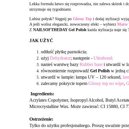
Lekka formuła łatwo się rozprowadza, nie zalewa skórek i d
utrzymuje się tygodniami.
Lubisz połysk? Sięgnij po
Glossy Top
i dodaj stylizacji wyj
A jeśli wolisz elegancki, nowoczesny efekt – wybierz
Matte
Z
NAILSOFTHEDAY Gel Polish
każda stylizacja staje si
JAK UŻYĆ
odtłuść płytkę paznokcia;
użyj
Dehydrator
; następnie -
Ultrabond;
nanieś warstwę bazy
Rubber base
i utwardź w l
równomiernie rozprowadź
Gel Polish
w jedną ci
utwardź w lampie: lampa UV – 120 sekund,
la
zalecamy pokrycie topem
Glossy top no wipe
,
G
Ingredients:
Acrylates Copolymer, Isopropyl Alcohol, Butyl Acetat
Microcrystalline Wax. Może zawierać: CI 15880, CI 
Ostrzeżenie:
Tylko do użytku profesjonalnego. Proszę uważnie prz