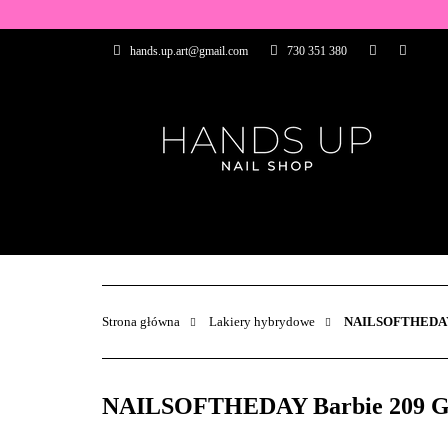
WSZYSTKIE PRO
hands.up.art@gmail.com
730 351 380
PRZEDŁUŻANIE P
PĘDZELKI
FR
PRODUCENCI
WSZYSTKIE PRODUKTY
BAZY I TOP
ZDOBIENIA
PĘDZELKI
Strona główna
Lakiery hybrydowe
NAILSOFTHEDA
NAILSOFTHEDAY Barbie 209 Gel P