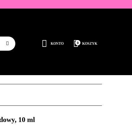
ZDOBIENIA
K
0
KONTO
KOSZYK
Zaloguj się
Zarejestruj się
JEDNORAZOWE
PROMOCJE
PŁYNY
Dodaj zgłoszenie
Zgody cookies
RODUCENCI
KONTAKT
dowy, 10 ml