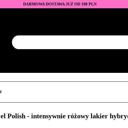
DARMOWA DOSTAWA JUŻ OD 100 PLN
DUKTY
BAZY I TOPY
LAKIERY HYBRYDOWE
AZNOKCI
JEDNORAZOWE
PROMOCJE
PŁYNY
EZY
AKCESORIA
NOWOŚCI
NEW OF THE WEE
KONTAKT
Y
LAKIERY HYBRYDOWE
PRZEDŁUŻANIE PAZNOKCI
FREZY
AKCESORIA
NOWOŚCI
NEW OF THE WEEK
P
Y
olish - intensywnie różowy lakier hybry