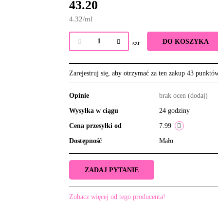
43.20
4.32
/
ml
DO KOSZYKA
szt.
Zarejestruj się, aby otrzymać za ten zakup 43 punktó
Opinie
brak ocen
(dodaj)
Wysyłka w ciągu
24 godziny
Cena przesyłki od
7.99
Dostępność
Mało
ZADAJ PYTANIE
Zobacz więcej od tego producenta!