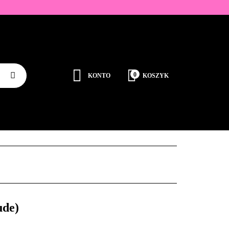
ZDOBIENIA
K
0
KONTO
KOSZYK
Zaloguj się
Zarejestruj się
JEDNORAZOWE
PROMOCJE
PŁYNY
Dodaj zgłoszenie
Zgody cookies
RODUCENCI
KONTAKT
ude)