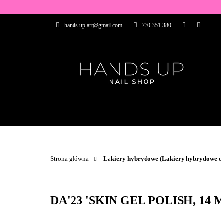
WSZYSTKIE PRO
hands.up.art@gmail.com
730 351 380
PRZEDŁUŻANIE P
PĘDZELKI
FR
PRODUCENCI
WSZYSTKIE PRODUKTY
BAZY I TOP
ZDOBIENIA
PĘDZELKI
Strona główna
Lakiery hybrydowe (Lakiery hybrydowe d
DA'23 'SKIN GEL POLISH, 14 ML