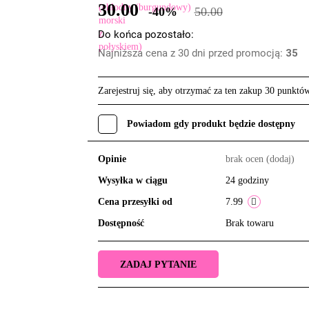
30.00
-40%
50.00
Do końca pozostało:
Najniższa cena z 30 dni przed promocją:
35
Zarejestruj się, aby otrzymać za ten zakup 30 punktó
Powiadom gdy produkt będzie dostępny
Opinie
brak ocen
(dodaj)
Wysyłka w ciągu
24 godziny
Cena przesyłki od
7.99
Dostępność
Brak towaru
ZADAJ PYTANIE