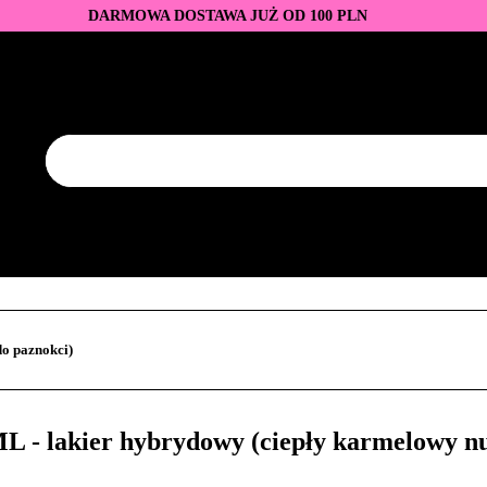
DARMOWA DOSTAWA JUŻ OD 100 PLN
DUKTY
BAZY I TOPY
LAKIERY HYBRYDOWE
AZNOKCI
JEDNORAZOWE
PROMOCJE
PŁYNY
EZY
AKCESORIA
NOWOŚCI
NEW OF THE WEE
KONTAKT
Y
LAKIERY HYBRYDOWE
PRZEDŁUŻANIE PAZNOKCI
FREZY
AKCESORIA
NOWOŚCI
NEW OF THE WEEK
P
o paznokci)
 - lakier hybrydowy (ciepły karmelowy n