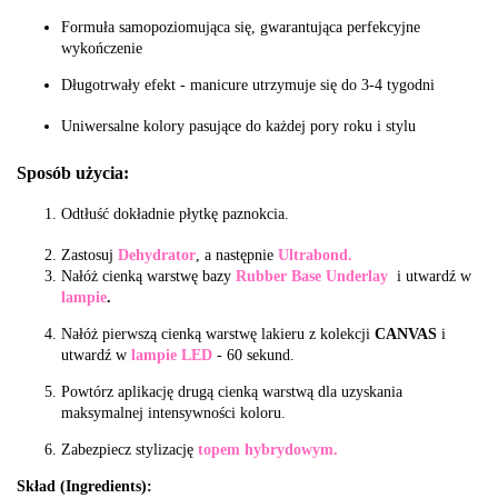
Formuła samopoziomująca się, gwarantująca perfekcyjne
wykończenie
Długotrwały efekt - manicure utrzymuje się do 3-4 tygodni
Uniwersalne kolory pasujące do każdej pory roku i stylu
Sposób użycia:
Odtłuść dokładnie płytkę paznokcia.
Zastosuj
Dehydrator
, a następnie
Ultrabond.
Nałóż cienką warstwę bazy
Rubber Base Underlay
i utwardź w
lampie
.
Nałóż pierwszą cienką warstwę lakieru z kolekcji
CANVAS
i
utwardź w
lampie LED
- 60 sekund.
Powtórz aplikację drugą cienką warstwą dla uzyskania
maksymalnej intensywności koloru.
Zabezpiecz stylizację
topem hybrydowym.
Skład (Ingredients):