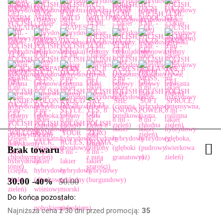
Brak towaru
30.00
-40%
50.00
Do końca pozostało:
Najniższa cena z 30 dni przed promocją:
35