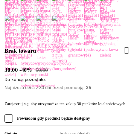
Brak towaru
30.00
-40%
50.00
Do końca pozostało:
Najniższa cena z 30 dni przed promocją:
35
Zarejestruj się, aby otrzymać za ten zakup 30 punktów lojalnościowych.
Powiadom gdy produkt będzie dostępny
Opinie
brak ocen
(dodaj)