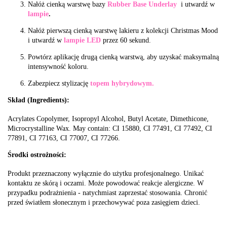
Nałóż cienką warstwę bazy
Rubber Base Underlay
i utwardź w
lampie
.
Nałóż pierwszą cienką warstwę lakieru z kolekcji Christmas Mood
i utwardź w
lampie LED
przez 60 sekund.
Powtórz aplikację drugą cienką warstwą, aby uzyskać maksymalną
intensywność koloru.
Zabezpiecz stylizację
topem hybrydowym.
Skład (Ingredients):
Acrylates Copolymer, Isopropyl Alcohol, Butyl Acetate, Dimethicone,
Microcrystalline Wax. May contain: CI 15880, CI 77491, CI 77492, CI
77891, CI 77163, CI 77007, CI 77266.
Środki ostrożności:
Produkt przeznaczony wyłącznie do użytku profesjonalnego. Unikać
kontaktu ze skórą i oczami. Może powodować reakcje alergiczne. W
przypadku podrażnienia - natychmiast zaprzestać stosowania. Chronić
przed światłem słonecznym i przechowywać poza zasięgiem dzieci.