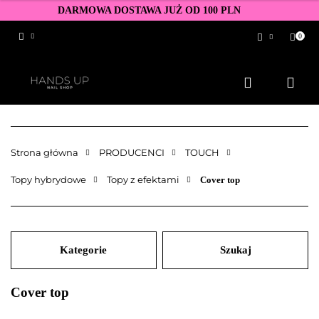
DARMOWA DOSTAWA JUŻ OD 100 PLN
0
Zaloguj się
Zarejestruj się
Dodaj zgłoszenie
Zgody cookies
Strona główna
PRODUCENCI
TOUCH
Topy hybrydowe
Topy z efektami
Cover top
Kategorie
Szukaj
Cover top