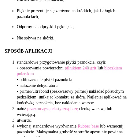
Pięknie prezentuje się zarówno na krótkich, jak i długich
paznokciach,
Odporny na odpryski i pęknięcia,
Nie spływa na skórki.
SPOSÓB APLIKACJI
standardowe przygotowanie płytki paznokcia, czyli:
• opracowanie powierzchni
pilnikiem 240 grit
lub
bloczkiem
polerskim
• odtłuszczenie płytki paznokcia
• nałożenie dehydratora
• primer/ultrabond (bezkwasowy primer) nakładać półsuchym
pędzelkiem, unikając kontaktu ze skórą. Najlepiej aplikować na
końcówkę paznokcia, bez nakładania warstw.
nałóż
przezroczystą elastyczną bazę
cienką warstwą lub
wcierającą.
utwardź.
wykonaj standardowe wyrównanie
Rubber base
lub wzmocnij
paznokcie. Maksymalna grubość w strefie apexu nie powinna