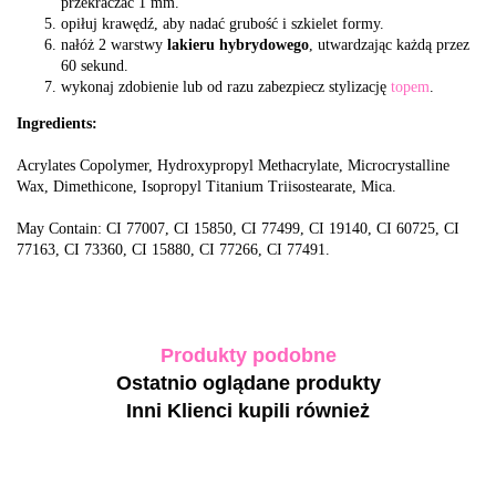
przekraczać 1 mm.
opiłuj krawędź, aby nadać grubość i szkielet formy.
nałóż 2 warstwy
lakieru hybrydowego
, utwardzając każdą przez
60 sekund.
wykonaj zdobienie lub od razu zabezpiecz stylizację
topem
.
Ingredients:
Acrylates Copolymer, Hydroxypropyl Methacrylate, Microcrystalline
Wax, Dimethicone, Isopropyl Titanium Triisostearate, Mica.
May Contain: CI 77007, CI 15850, CI 77499, CI 19140, CI 60725, CI
77163, CI 73360, CI 15880, CI 77266, CI 77491.
Produkty podobne
Ostatnio oglądane produkty
Inni Klienci kupili również
-40%