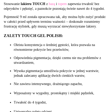
Stosowanie
lakieru TOUCH
z
bazą
i
topem
zapewnia trwałość bez
odprysków i pęknięć, a paznokcie pozostają świeże nawet do 4 tygodni.
Pojemność 9 ml została opracowana tak, aby można było zużyć produkt
w całości przed upływem terminu ważności – doskonale rozumiemy
frustrację stylistek, gdy muszą wyrzucać niewykorzystane lakiery.
ZALETY TOUCH GEL POLISH:
Oleista konsystencja o średniej gęstości, która pozwala na
równomierne pokrycie bez prześwitów,
Odpowiednia pigmentacja, dzięki czemu nie ma problemów z
utwardzaniem,
Wysoka pigmentacja umożliwia pokrycie w jednej warstwie,
jednak zalecamy aplikację dwóch cienkich warstw,
Nie zawiera intensywnego, drażniącego zapachu,
Wyposażony w wygodny, prostokątny i miękki pędzelek,
Trwałość do 4 tygodni,
Uniwersalna paleta odcieni,