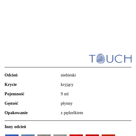
Odcień
niebieski
Krycie
kryjący
Pojemność
9 ml
Gęstość
płynny
Opakowanie
z pędzelkiem
Inny odcień