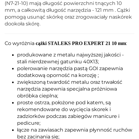
(N7-21-10) mają długość powierzchni tnących 10
mm, a całkowitą długość narzędzia - 121 mm . Cążki
pomogą usunąć skórkę oraz zrogowaciały naskórek
dookoła skórę.
Co wyróżnia
:
cążki STALEKS PRO EXPERT 21 10 mm
produkowane z metalu najwyższej jakości -
stali nierdzewnej gatunku 40X13;
polerowanie narzędzia pastą GOI zapewnia
dodatkową oporność na korozję ;
zwiększoną twardość metalu oraz trwałość
narzędzia zapewnia specjalna próżniowa
obróbka cieplna;
proste ostrza, położone pod katem, są
rekomendowane do wycięcia skorek i
zadziorków podczas zabiegów manicure i
pedicure;
łącze na zawiasach zapewnia płynność ruchów
bez zacinania się;