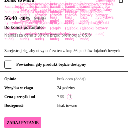
56.40
-40%
94.00
Do końca pozostało:
Najniższa cena z 30 dni przed promocją:
65.8
Zarejestruj się, aby otrzymać za ten zakup 56 punktów lojalnościowych.
Powiadom gdy produkt będzie dostępny
Opinie
brak ocen
(dodaj)
Wysyłka w ciągu
24 godziny
Cena przesyłki od
7.99
Dostępność
Brak towaru
ZADAJ PYTANIE