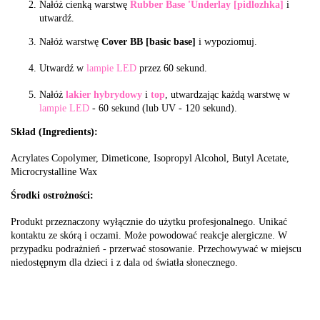
Nałóż cienką warstwę
Rubber Base 'Underlay [pidlozhka]
i
utwardź.
Nałóż warstwę
Cover BB [basic base]
i wypoziomuj.
Utwardź w
lampie LED
przez 60 sekund.
Nałóż
lakier hybrydowy
i
top
, utwardzając każdą warstwę w
lampie LED
- 60 sekund (lub UV - 120 sekund).
Skład (Ingredients):
Acrylates Copolymer, Dimeticone, Isopropyl Alcohol, Butyl Acetate,
Microcrystalline Wax
Środki ostrożności:
Produkt przeznaczony wyłącznie do użytku profesjonalnego. Unikać
kontaktu ze skórą i oczami. Może powodować reakcje alergiczne. W
przypadku podrażnień - przerwać stosowanie. Przechowywać w miejscu
niedostępnym dla dzieci i z dala od światła słonecznego.