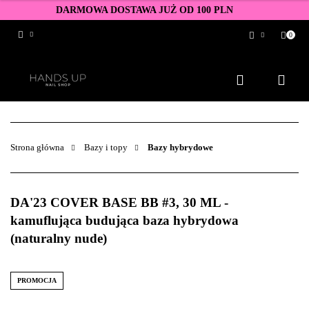
DARMOWA DOSTAWA JUŻ OD 100 PLN
0
Zaloguj się
Zarejestruj się
Dodaj zgłoszenie
Zgody cookies
Strona główna
Bazy i topy
Bazy hybrydowe
DA'23 COVER BASE BB #3, 30 ML -
kamuflująca budująca baza hybrydowa
(naturalny nude)
PROMOCJA