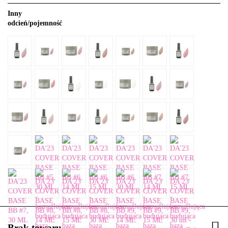
Inny
odcień/pojemność
Brak towaru