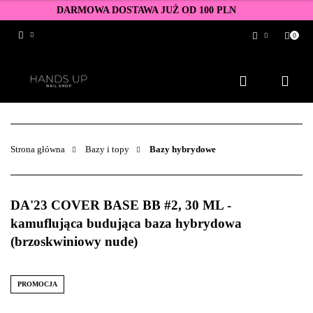
DARMOWA DOSTAWA JUŻ OD 100 PLN
0
Zaloguj się
Zarejestruj się
Dodaj zgłoszenie
Zgody cookies
Strona główna
Bazy i topy
Bazy hybrydowe
DA'23 COVER BASE BB #2, 30 ML -
kamuflująca budująca baza hybrydowa
(brzoskwiniowy nude)
PROMOCJA