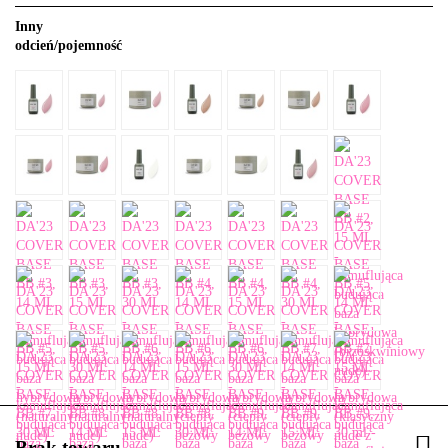
Inny
odcień/pojemność
Brak towaru