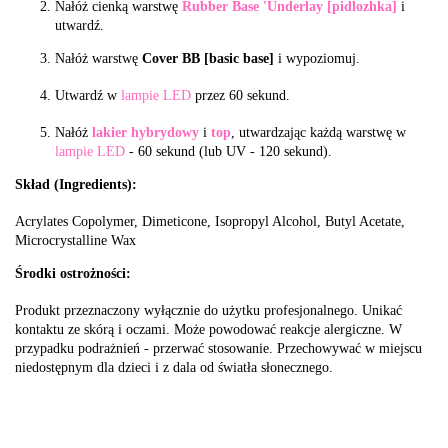
Nałóż cienką warstwę
Rubber Base 'Underlay [pidlozhka]
i
utwardź.
Nałóż warstwę
Cover BB [basic base]
i wypoziomuj.
Utwardź w
lampie LED
przez 60 sekund.
Nałóż
lakier hybrydowy
i
top
, utwardzając każdą warstwę w
lampie LED
- 60 sekund (lub UV - 120 sekund).
Skład (Ingredients):
Acrylates Copolymer, Dimeticone, Isopropyl Alcohol, Butyl Acetate,
Microcrystalline Wax
Środki ostrożności:
Produkt przeznaczony wyłącznie do użytku profesjonalnego. Unikać
kontaktu ze skórą i oczami. Może powodować reakcje alergiczne. W
przypadku podrażnień - przerwać stosowanie. Przechowywać w miejscu
niedostępnym dla dzieci i z dala od światła słonecznego.