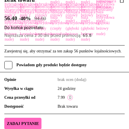
56.40
-40%
94.00
Do końca pozostało:
Najniższa cena z 30 dni przed promocją:
65.8
Zarejestruj się, aby otrzymać za ten zakup 56 punktów lojalnościowych.
Powiadom gdy produkt będzie dostępny
Opinie
brak ocen
(dodaj)
Wysyłka w ciągu
24 godziny
Cena przesyłki od
7.99
Dostępność
Brak towaru
ZADAJ PYTANIE