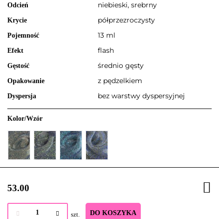
niebieski, srebrny
Odcień
półprzezroczysty
Krycie
13 ml
Pojemność
flash
Efekt
średnio gęsty
Gęstość
z pędzelkiem
Opakowanie
bez warstwy dyspersyjnej
Dyspersja
Kolor/Wzór
53.00
DO KOSZYKA
szt.