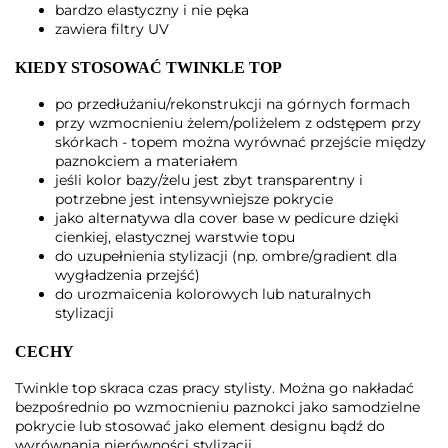
bardzo elastyczny i nie pęka
zawiera filtry UV
KIEDY STOSOWAĆ TWINKLE TOP
po przedłużaniu/rekonstrukcji na górnych formach
przy wzmocnieniu żelem/poliżelem z odstępem przy
skórkach - topem można wyrównać przejście między
paznokciem a materiałem
jeśli kolor bazy/żelu jest zbyt transparentny i
potrzebne jest intensywniejsze pokrycie
jako alternatywa dla cover base w pedicure dzięki
cienkiej, elastycznej warstwie topu
do uzupełnienia stylizacji (np. ombre/gradient dla
wygładzenia przejść)
do urozmaicenia kolorowych lub naturalnych
stylizacji
CECHY
Twinkle top skraca czas pracy stylisty. Można go nakładać
bezpośrednio po wzmocnieniu paznokci jako samodzielne
pokrycie lub stosować jako element designu bądź do
wyrównania nierówności stylizacji.