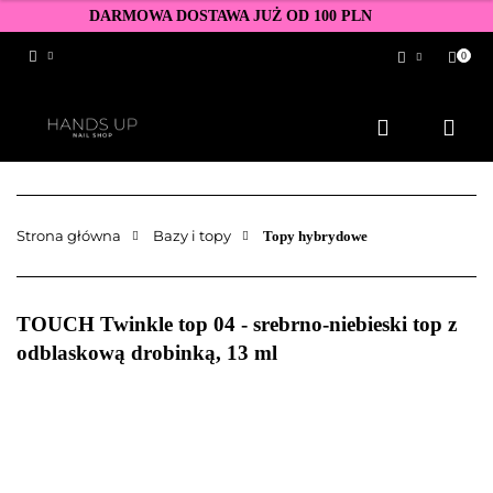
DARMOWA DOSTAWA JUŻ OD 100 PLN
0
Zaloguj się
Zarejestruj się
Dodaj zgłoszenie
Zgody cookies
Strona główna
Bazy i topy
Topy hybrydowe
TOUCH Twinkle top 04 - srebrno-niebieski top z
odblaskową drobinką, 13 ml