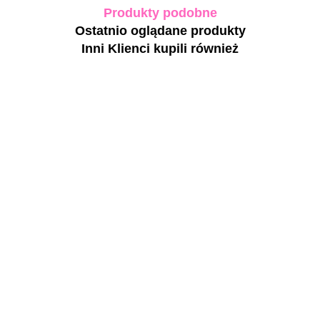
Produkty podobne
Ostatnio oglądane produkty
Inni Klienci kupili również
BIBLIOTEKA
BIBLIOTEKA
BIBLIOTEKA
BIBLIOTEKA
CLEAR TOP
CLEAR TOP
CLEAR TOP
CLEAR TOP
NO UV -
NO UV -
UV -
UV -
błyszczący top
błyszczący top
błyszczący top
błyszczący top
44.20
97.80
44.20
104.10
bez lepkiej
bez lepkiej
bez lepkiej
bez lepkiej
warstwy, bez
warstwy, bez
warstwy z
warstwy z
filtrów UV, 10
filtrów UV, 30
UV-filtrem, 10
UV-filtrem, 30
ml
ml
ml
ml