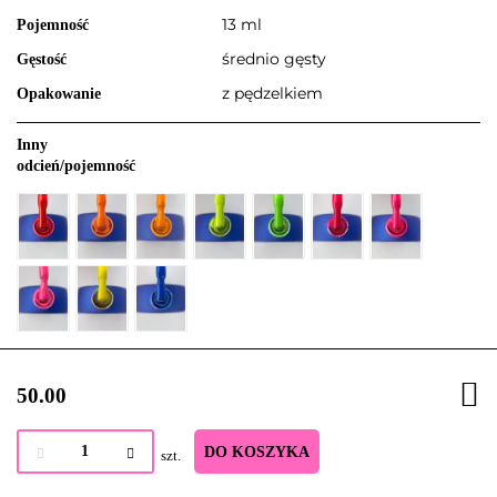
13 ml
Pojemność
średnio gęsty
Gęstość
z pędzelkiem
Opakowanie
Inny
odcień/pojemność
50.00
DO KOSZYKA
szt.