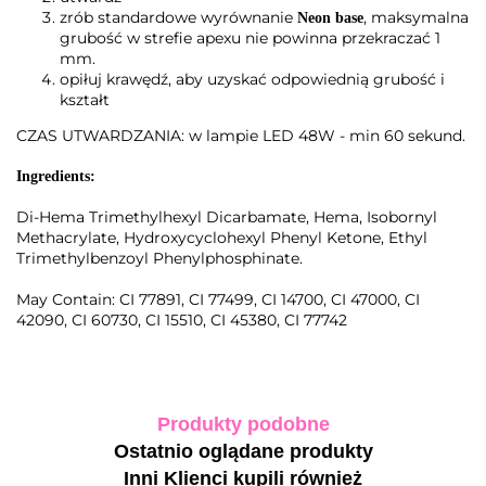
zrób standardowe wyrównanie
, maksymalna
Neon base
grubość w strefie apexu nie powinna przekraczać 1
mm.
opiłuj krawędź, aby uzyskać odpowiednią grubość i
kształt
CZAS UTWARDZANIA: w lampie LED 48W - min 60 sekund.
Ingredients:
Di-Hema Trimethylhexyl Dicarbamate, Hema, Isobornyl
Methacrylate, Hydroxycyclohexyl Phenyl Ketone, Ethyl
Trimethylbenzoyl Phenylphosphinate.
May Contain: CI 77891, CI 77499, CI 14700, CI 47000, CI
42090, CI 60730, CI 15510, CI 45380, CI 77742
Produkty podobne
Ostatnio oglądane produkty
Inni Klienci kupili również