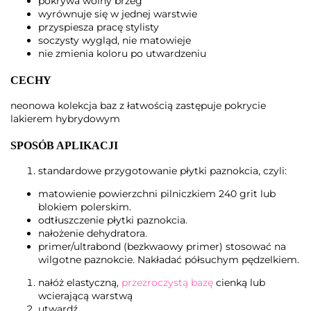
pokrywa wolny brzeg
wyrównuje się w jednej warstwie
przyspiesza pracę stylisty
soczysty wygląd, nie matowieje
nie zmienia koloru po utwardzeniu
CECHY
neonowa kolekcja baz z łatwością zastępuje pokrycie
lakierem hybrydowym
SPOSÓB APLIKACJI
standardowe przygotowanie płytki paznokcia, czyli:
matowienie powierzchni pilniczkiem 240 grit lub
blokiem polerskim.
odtłuszczenie płytki paznokcia.
nałożenie dehydratora.
primer/ultrabond (bezkwaowy primer) stosować na
wilgotne paznokcie. Nakładać półsuchym pędzelkiem.
nałóż elastyczną,
przezroczystą bazę
cienką lub
wcierającą warstwą
utwardź