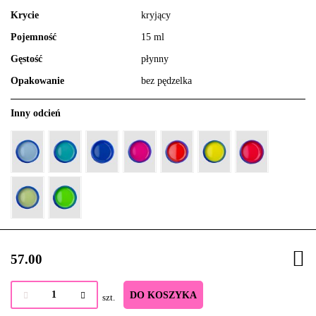
Krycie
kryjący
Pojemność
15 ml
Gęstość
płynny
Opakowanie
bez pędzelka
Inny odcień
57.00
DO KOSZYKA
szt.