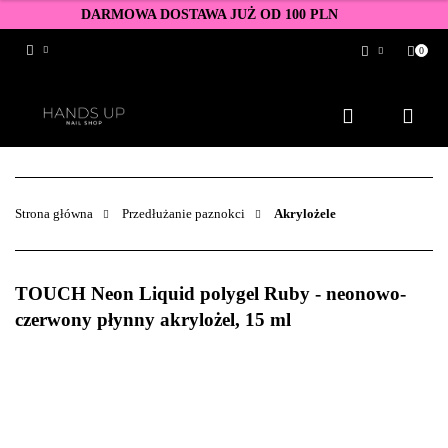
DARMOWA DOSTAWA JUŻ OD 100 PLN
0
Zaloguj się
Zarejestruj się
Dodaj zgłoszenie
Zgody cookies
Strona główna
Przedłużanie paznokci
Akrylożele
TOUCH Neon Liquid polygel Ruby - neonowo-
czerwony płynny akrylożel, 15 ml